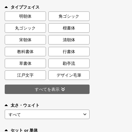
新着一覧
タイプフェイス
明朝体
角ゴシック
丸ゴシック
楷書体
カート
0
宋朝体
清朝体
マイページ
教科書体
行書体
お気に入り
草書体
勘亭流
江戸文字
デザイン毛筆
ご利用ガイド
すべてを表示
よくあるご質問
太さ・ウェイト
お問い合わせ
セット or 単体