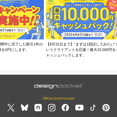
期間中に完了した取引1件の
【8月31日まで】“まずは1回試してみたい”
料を0円にします。
いうクライアントを応援！最大10,000円を
ャッシュバックします。
Official Social Account