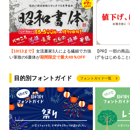
【PR】一部の商品
【10/13まで】
女流書家3人による繊細で力強
げ"をはじめるこ
い筆致の6書体が
期間限定で最大49％OFF
目的別フォントガイド
フォントガイド一覧