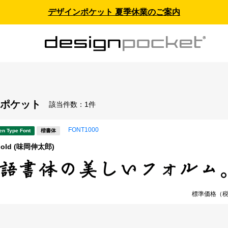
デザインポケット 夏季休業のご案内
ポケット
該当件数：
1件
FONT1000
en Type Font
楷書体
abold (味岡伸太郎)
標準価格（