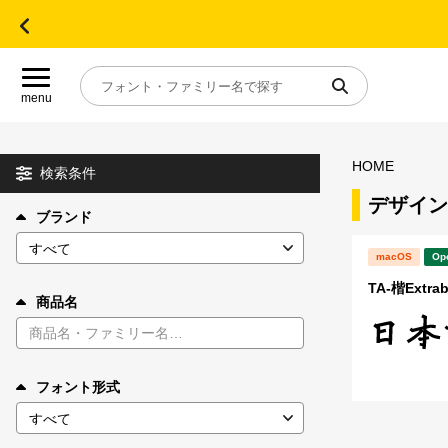
menu
HOME
目的別フォントガイド
検索条件
デザイン
ブランド
特集
macOS
Op
おすすめ
TA-楷Extr
商品名
年間ライセンス商品
フォント形式
キャンペーン一覧