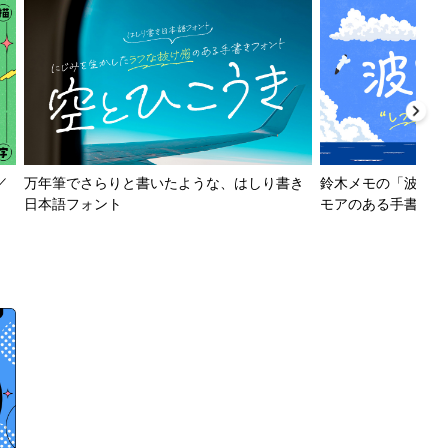
／
万年筆でさらりと書いたような、はしり書き
鈴木メモの「波とか
日本語フォント
モアのある手書きフ