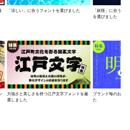
ま
「涼しい」に合うフォントを選びました
「妖怪」に合うフォ
を選びました
ン
力強さと美しさを持つ江戸文字フォントを厳
ブランド毎のおすす
選しました
た