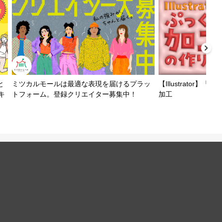
と
ミツカルモールは最適な表現を届けるプラッ
【Illustrator
キ
トフォーム。登録クリエイター募集中！
加工