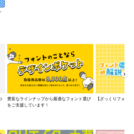
イ
【ざっくりフォント解
つ
豊富なラインナップから最適なフォント選び
をご支援しています！