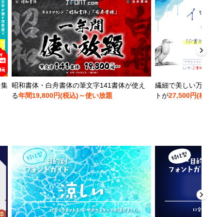
を集
昭和書体・白舟書体の筆文字141書体が使え
繊細で美しい万年筆
る
年間19,800円(税込)～使い放題
トが
27,500円(税込)