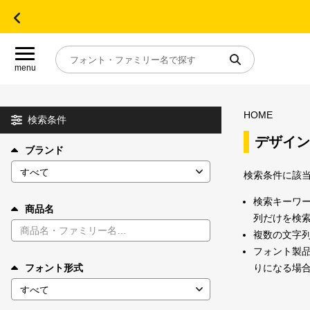
menu
HOME
目的別フォントガイド
検索条件
デザイン
ブランド
特集
検索条件に該
おすすめ
検索キーワ
商品名
列だけを検
複数の文字
年間ライセンス商品
フォント製品
りになる場
フォント形式
キャンペーン一覧