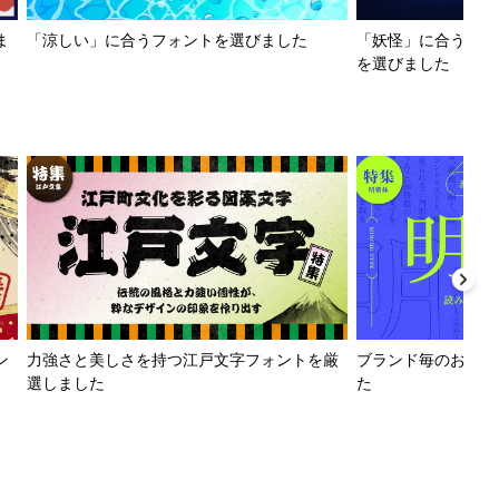
ま
「涼しい」に合うフォントを選びました
「妖怪」に合うフォ
を選びました
ン
力強さと美しさを持つ江戸文字フォントを厳
ブランド毎のおすす
選しました
た