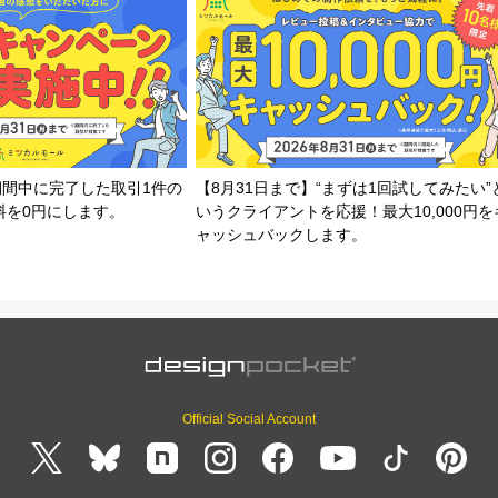
期間中に完了した取引1件の
【8月31日まで】“まずは1回試してみたい”
料を0円にします。
いうクライアントを応援！最大10,000円を
ャッシュバックします。
Official Social Account