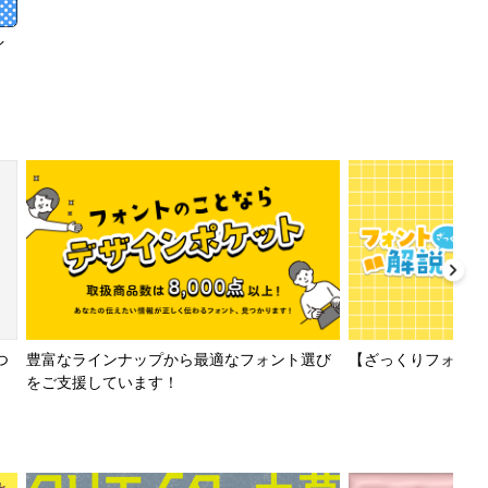
イ
【ざっくりフォント解
つ
豊富なラインナップから最適なフォント選び
をご支援しています！