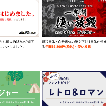
から最大約35％の"値下
昭和書体・白舟書体の筆文字141書体が使
とにいたしました。
る
年間19,800円(税込)～使い放題