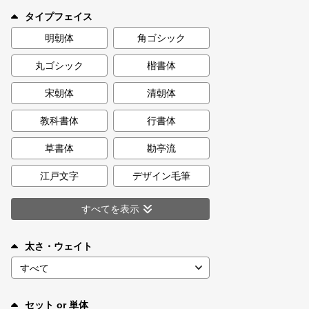
新着一覧
タイプフェイス
明朝体
角ゴシック
丸ゴシック
楷書体
カート
0
宋朝体
清朝体
マイページ
教科書体
行書体
お気に入り
草書体
勘亭流
江戸文字
デザイン毛筆
ご利用ガイド
すべてを表示
よくあるご質問
太さ・ウェイト
お問い合わせ
セット or 単体