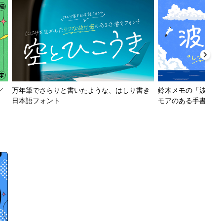
／
万年筆でさらりと書いたような、はしり書き
鈴木メモの「波とか
日本語フォント
モアのある手書きフ