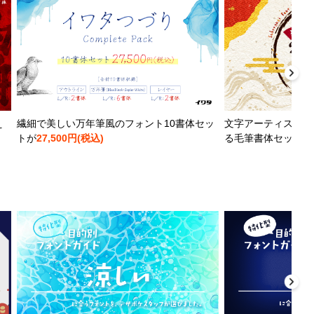
え
繊細で美しい万年筆風のフォント10書体セッ
文字アーティストと
トが
27,500円(税込)
る毛筆書体セットが