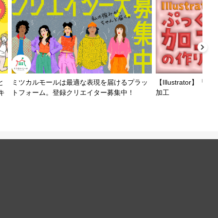
と
ミツカルモールは最適な表現を届けるプラッ
【Illustrator
キ
トフォーム。登録クリエイター募集中！
加工