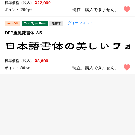
新着一覧
¥22,000
標準価格（税込）
明朝体
角ゴシック
200pt
現在、購入できません。
ポイント
丸ゴシック
楷書体
ダイナフォント
macOS
True Type Font
隷書体
カート
0
宋朝体
清朝体
DFP唐風隷書体 W5
教科書体
行書体
マイページ
草書体
勘亭流
¥8,800
標準価格（税込）
お気に入り
江戸文字
デザイン毛筆
80pt
現在、購入できません。
ポイント
すべてを表示
ご利用ガイド
太さ・ウェイト
よくあるご質問
お問い合わせ
セット or 単体