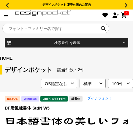
デザインポケット 夏季休業のご案内
0
検索条件
を表示
目的別フォントガイド
ブランド
HOME
特集
デザインポケット
該当件数：
2件
商品名
おすすめ
ダイナフォント
macOS
Windows
Open Type Font
隷書体
年間ライセンス商品
フォント形式
DF唐風隷書体 StdN W5
キャンペーン一覧
タイプフェイス