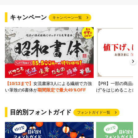
文字種類
キャンペーン
キャンペーン一覧
価格帯
〜
リセット
検索
【PR】一部の商品か
【10/13まで】
女流書家3人による繊細で力強
げ"をはじめることに
い筆致の6書体が
期間限定で最大49％OFF
目的別フォントガイド
フォントガイド一覧