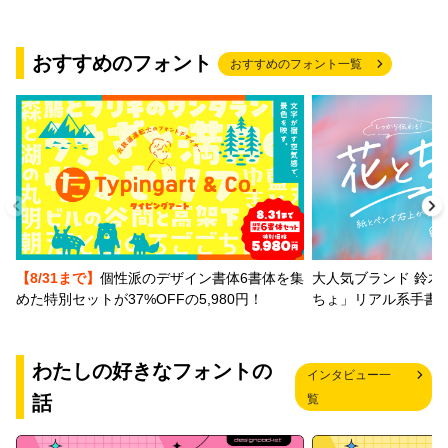
おすすめのフォント
おすすめのフォント一覧
【8/31まで】
個性派のデザイン書体6書体を集
大人気ブランド 鈴木
めた特別セットが37%OFFの5,980円！
ちょ」リアル系手書
わたしの好きなフォントの
インタビュー一
話
覧