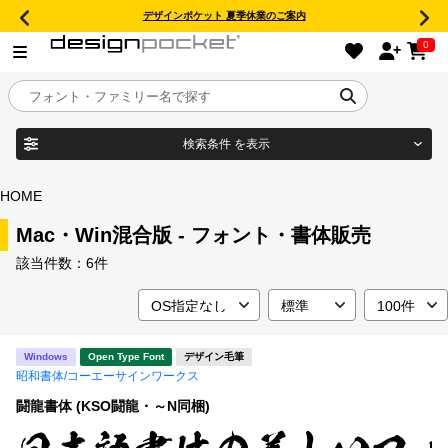
デザインポケット 夏季休業のご案内
0
検索条件
を表示
目的別フォントガイド
ブランド
HOME
特集
Mac・Win混合版 - フォント・書体販売
該当件数：
6件
商品名
おすすめ
年間ライセンス商品
フォント形式
Windows
Open Type Font
デザイン毛筆
昭和書体/コーエーサインワークス
キャンペーン一覧
闘龍書体 (KSO闘龍・～N同梱)
タイプフェイス