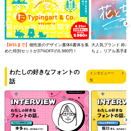
【8/31まで】
個性派のデザイン書体6書体を集
大人気ブランド 鈴木
めた特別セットが37%OFFの5,980円！
ちょ」リアル系手書
わたしの好きなフォントの
インタビュー一
話
覧