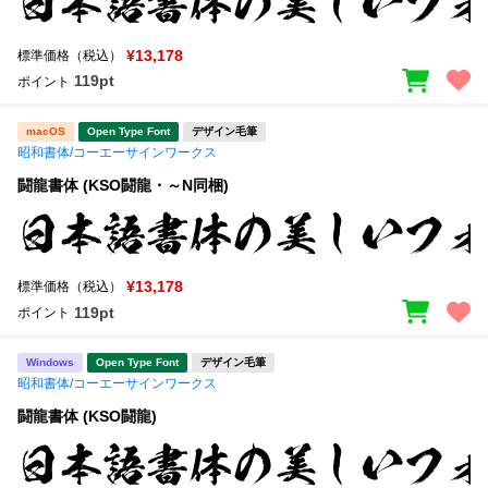
新着一覧
明朝体
角ゴシック
¥13,178
標準価格（税込）
丸ゴシック
楷書体
119pt
ポイント
カート
0
宋朝体
清朝体
macOS
Open Type Font
デザイン毛筆
昭和書体/コーエーサインワークス
教科書体
行書体
マイページ
闘龍書体 (KSO闘龍・～N同梱)
草書体
勘亭流
お気に入り
江戸文字
デザイン毛筆
¥13,178
標準価格（税込）
すべてを表示
ご利用ガイド
119pt
ポイント
太さ・ウェイト
よくあるご質問
Windows
Open Type Font
デザイン毛筆
昭和書体/コーエーサインワークス
闘龍書体 (KSO闘龍)
お問い合わせ
セット or 単体