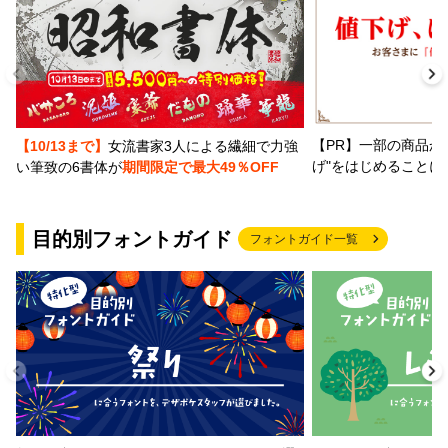
【PR】一部の商品か
【10/13まで】
女流書家3人による繊細で力強
げ"をはじめることに
い筆致の6書体が
期間限定で最大49％OFF
目的別フォントガイド
フォントガイド一覧