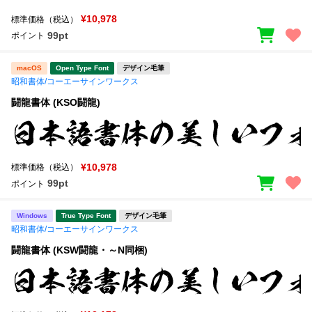
¥10,978
標準価格（税込）
文字種類
99pt
ポイント
macOS
Open Type Font
デザイン毛筆
昭和書体/コーエーサインワークス
価格帯
闘龍書体 (KSO闘龍)
〜
リセット
検索
¥10,978
標準価格（税込）
99pt
ポイント
Windows
True Type Font
デザイン毛筆
昭和書体/コーエーサインワークス
闘龍書体 (KSW闘龍・～N同梱)