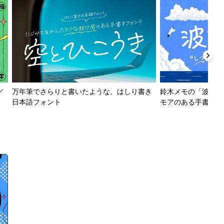
／
万年筆でさらりと書いたような、はしり書き
鈴木メモの「波とか
日本語フォント
モアのある手書きフ