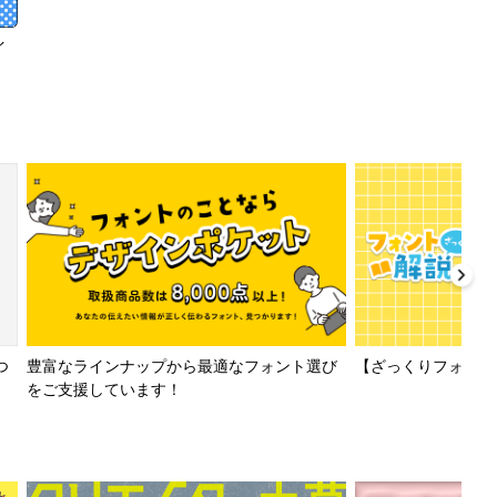
イ
【ざっくりフォント解
つ
豊富なラインナップから最適なフォント選び
をご支援しています！