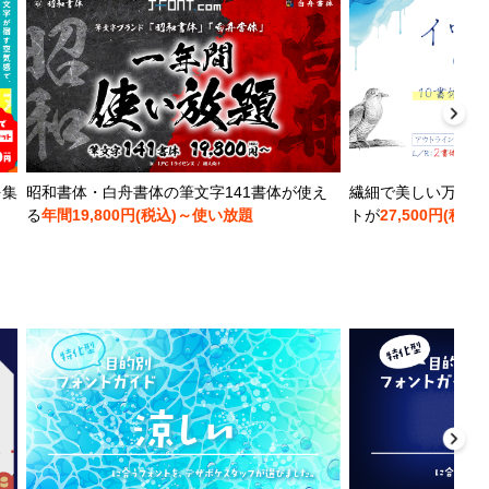
を集
昭和書体・白舟書体の筆文字141書体が使え
繊細で美しい万年筆
る
年間19,800円(税込)～使い放題
トが
27,500円(税込)