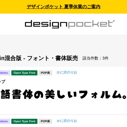
デザインポケット 夏季休業のご案内
Win混合版 - フォント・書体販売
該当件数：
3件
かに沢のりお
ndows
Open Type Font
POP体
ップ
かに沢のりお
ndows
Open Type Font
POP体