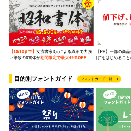
【PR】一部の商品
【10/13まで】
女流書家3人による繊細で力強
げ"をはじめるこ
い筆致の6書体が
期間限定で最大49％OFF
目的別フォントガイド
フォントガイド一覧