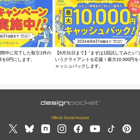
期間中に完了した取引1件の
【8月31日まで】“まずは1回試してみたい”
料を0円にします。
いうクライアントを応援！最大10,000円を
ャッシュバックします。
Official Social Account