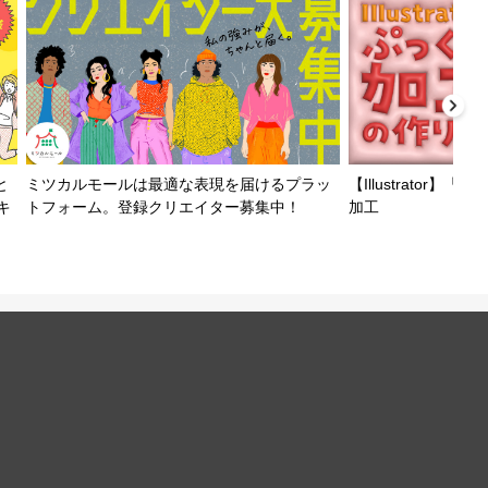
と
ミツカルモールは最適な表現を届けるプラッ
【Illustrator
キ
トフォーム。登録クリエイター募集中！
加工