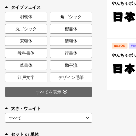
新着一覧
やんちゃポッ
タイプフェイス
明朝体
角ゴシック
丸ゴシック
楷書体
カート
0
宋朝体
清朝体
macOS
Wi
マイページ
教科書体
行書体
やんちゃポップ
お気に入り
草書体
勘亭流
江戸文字
デザイン毛筆
ご利用ガイド
すべてを表示
よくあるご質問
太さ・ウェイト
お問い合わせ
セット or 単体