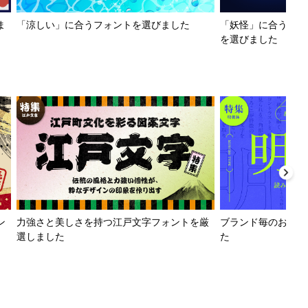
ま
「涼しい」に合うフォントを選びました
「妖怪」に合うフォ
を選びました
ン
力強さと美しさを持つ江戸文字フォントを厳
ブランド毎のおすす
選しました
た