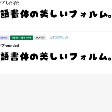
プ じたばた
かに沢のりお
ndows
Open Type Font
POP体
rounded