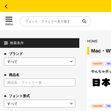
menu
HOME
目的別フォントガイド
検索条件
Mac・
ブランド
特集
macOS
Wi
おすすめ
やんちゃポ
商品名
年間ライセンス商品
フォント形式
キャンペーン一覧
macOS
Wi