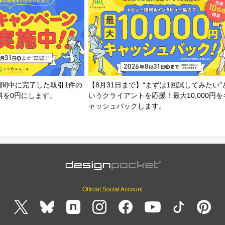
期間中に完了した取引1件の
【8月31日まで】“まずは1回試してみたい”
料を0円にします。
いうクライアントを応援！最大10,000円を
ャッシュバックします。
Official Social Account