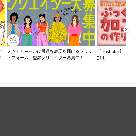
と
ミツカルモールは最適な表現を届けるプラッ
【Illustrator
キ
トフォーム。登録クリエイター募集中！
加工