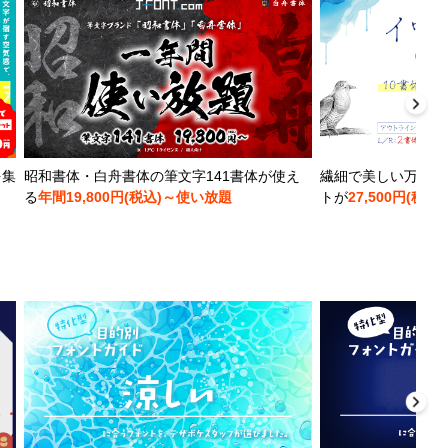
を集
昭和書体・白舟書体の筆文字141書体が使え
繊細で美しい万年筆
る
年間19,800円(税込)～使い放題
トが
27,500円(税込)