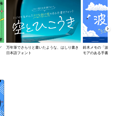
／
万年筆でさらりと書いたような、はしり書き
鈴木メモの「波とか
日本語フォント
モアのある手書きフ