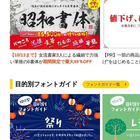
【PR】一部の商品
【10/13まで】
女流書家3人による繊細で力強
げ"をはじめるこ
い筆致の6書体が
期間限定で最大49％OFF
目的別フォントガイド
フォントガイド一覧