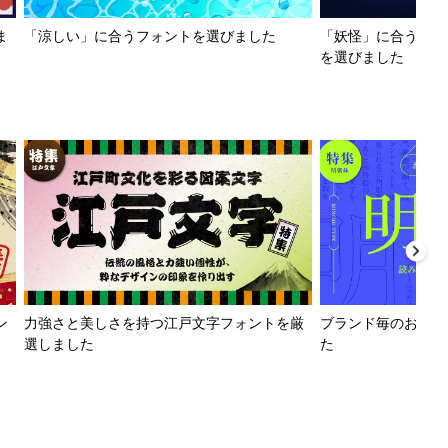
ま
「涼しい」に合うフォントを選びました
「妖怪」に合うフォ
を選びました
ン
力強さと美しさを持つ江戸文字フォントを厳
ブランド毎のおすす
選しました
た