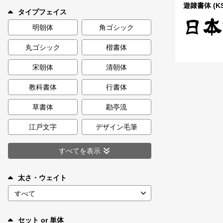
新着一覧
遊隷書体 (K
タイプフェイス
明朝体
角ゴシック
丸ゴシック
楷書体
カート
0
宋朝体
清朝体
マイページ
教科書体
行書体
お気に入り
草書体
勘亭流
江戸文字
デザイン毛筆
ご利用ガイド
すべてを表示
よくあるご質問
太さ・ウェイト
お問い合わせ
セット or 単体