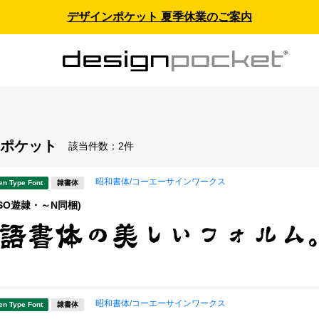
デザインポケット 夏季休業のご案内
ポケット
該当件数：
2件
昭和書体/コーエーサインワークス
en Type Font
隷書体
SO遊隷・～N同梱)
昭和書体/コーエーサインワークス
en Type Font
隷書体