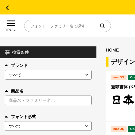
menu
HOME
目的別フォントガイド
検索条件
デザイン
ブランド
特集
macOS
Op
おすすめ
遊隷書体 (K
商品名
年間ライセンス商品
フォント形式
キャンペーン一覧
macOS
Op