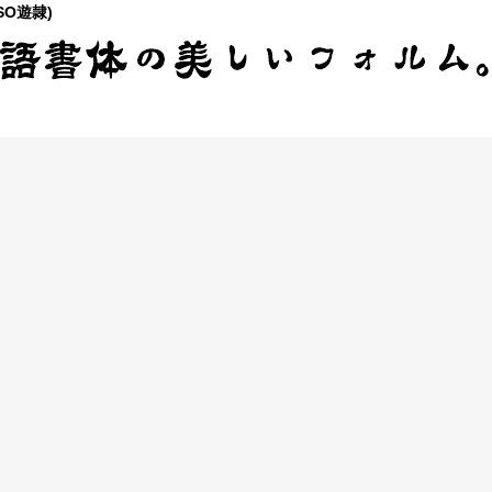
SO遊隷)