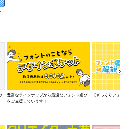
イ
【ざっくりフォント解
つ
豊富なラインナップから最適なフォント選び
をご支援しています！