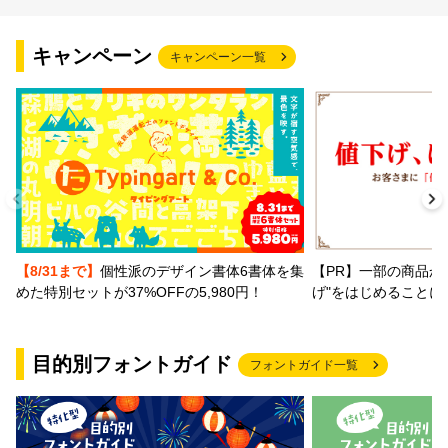
文字種類
キャンペーン
キャンペーン一覧
価格帯
〜
リセット
検索
【PR】一部の商品か
【8/31まで】
個性派のデザイン書体6書体を集
げ"をはじめることに
めた特別セットが37%OFFの5,980円！
目的別フォントガイド
フォントガイド一覧