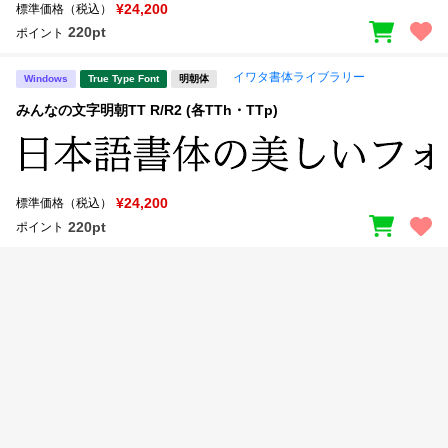
新着一覧
¥24,200
標準価格（税込）
明朝体
角ゴシック
220pt
ポイント
丸ゴシック
楷書体
イワタ書体ライブラリー
Windows
True Type Font
明朝体
カート
0
宋朝体
清朝体
みんなの文字明朝TT R/R2 (各TTh・TTp)
教科書体
行書体
マイページ
草書体
勘亭流
¥24,200
標準価格（税込）
お気に入り
江戸文字
デザイン毛筆
220pt
ポイント
すべてを表示
ご利用ガイド
太さ・ウェイト
よくあるご質問
お問い合わせ
セット or 単体