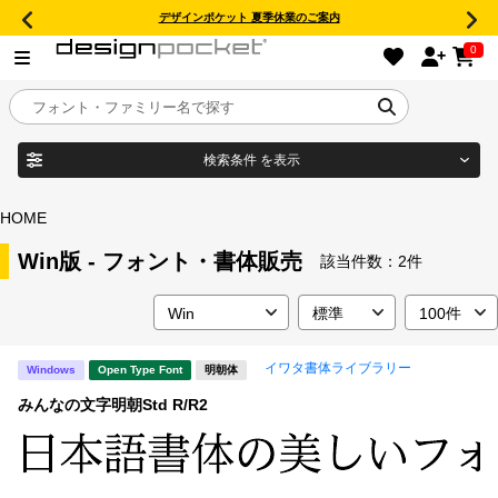
デザインポケット 夏季休業のご案内
0
検索条件
を表示
目的別フォントガイド
ブランド
HOME
特集
Win版 - フォント・書体販売
該当件数：
2件
商品名
おすすめ
イワタ書体ライブラリー
Windows
Open Type Font
明朝体
年間ライセンス商品
フォント形式
みんなの文字明朝Std R/R2
キャンペーン一覧
タイプフェイス