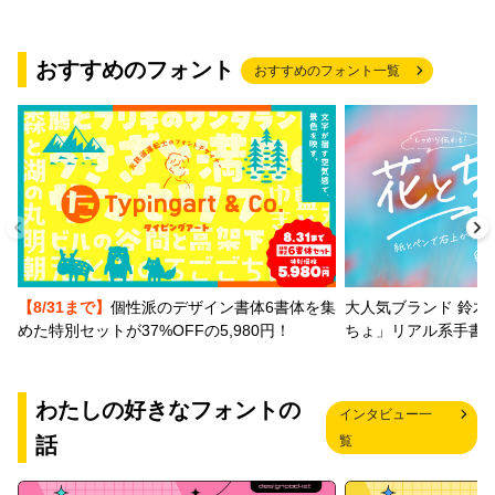
おすすめのフォント
おすすめのフォント一覧
【8/31まで】
個性派のデザイン書体6書体を集
大人気ブランド 鈴木
めた特別セットが37%OFFの5,980円！
ちょ」リアル系手書
わたしの好きなフォントの
インタビュー一
話
覧