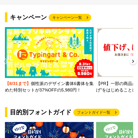
文字種類
キャンペーン
キャンペーン一覧
価格帯
〜
リセット
検索
【PR】一部の商品か
【8/31まで】
個性派のデザイン書体6書体を集
げ"をはじめることに
めた特別セットが37%OFFの5,980円！
目的別フォントガイド
フォントガイド一覧