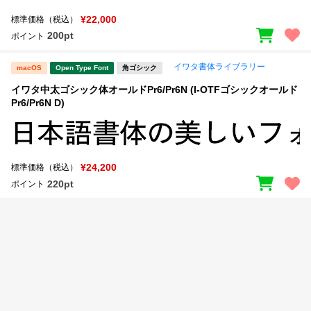
新着一覧
明朝体
角ゴシック
¥22,000
標準価格（税込）
200pt
ポイント
丸ゴシック
楷書体
イワタ書体ライブラリー
カート
0
macOS
Open Type Font
角ゴシック
宋朝体
清朝体
イワタ中太ゴシック体オールドPr6/Pr6N (I-OTFゴシックオールド
教科書体
行書体
Pr6/Pr6N D)
マイページ
草書体
勘亭流
お気に入り
江戸文字
デザイン毛筆
¥24,200
標準価格（税込）
220pt
ポイント
すべてを表示
ご利用ガイド
太さ・ウェイト
よくあるご質問
お問い合わせ
セット or 単体