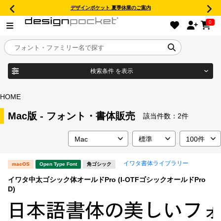
デザインポケット 夏季休業のご案内
0
検索条件
を表示
目的別フォントガイド
ブランド
HOME
特集
Mac版 - フォント・書体販売
該当件数：
2件
商品名
おすすめ
イワタ書体ライブラリー
macOS
Open Type Font
角ゴシック
年間ライセンス商品
フォント形式
イワタ中太ゴシック体オールドPro (I-OTFゴシックオールドPro
D)
キャンペーン一覧
タイプフェイス