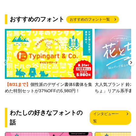
おすすめのフォント
おすすめのフォント一覧
【8/31まで】
個性派のデザイン書体6書体を集
大人気ブランド 鈴木
めた特別セットが37%OFFの5,980円！
ちょ」リアル系手書
わたしの好きなフォントの
インタビュー一
話
覧