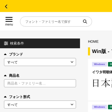
menu
HOME
目的別フォントガイド
検索条件
Win版 
ブランド
特集
Windows
O
おすすめ
イワタ明朝体オ
商品名
年間ライセンス商品
フォント形式
キャンペーン一覧
Windows
O