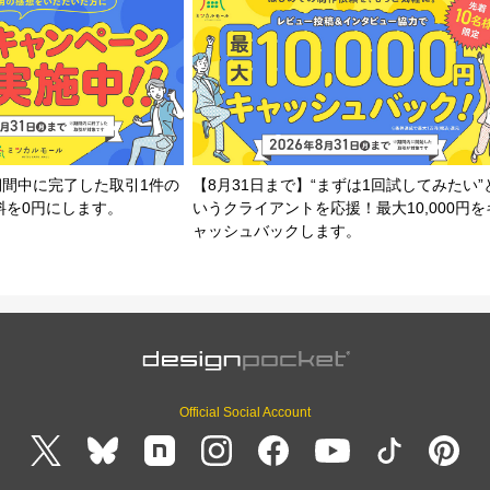
期間中に完了した取引1件の
【8月31日まで】“まずは1回試してみたい”
料を0円にします。
いうクライアントを応援！最大10,000円を
ャッシュバックします。
Official Social Account