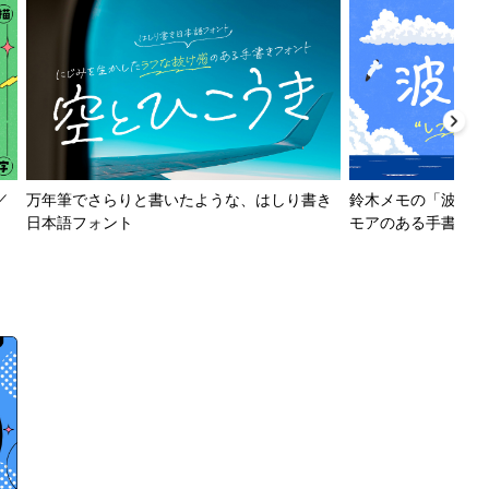
／
万年筆でさらりと書いたような、はしり書き
鈴木メモの「波とか
日本語フォント
モアのある手書きフ