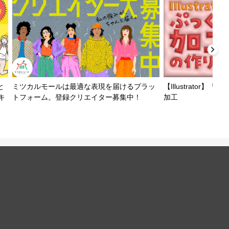
と
ミツカルモールは最適な表現を届けるプラッ
【Illustrator
キ
トフォーム。登録クリエイター募集中！
加工