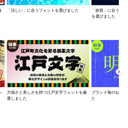
ま
「涼しい」に合うフォントを選びました
「妖怪」に合うフォ
を選びました
ン
力強さと美しさを持つ江戸文字フォントを厳
ブランド毎のおすす
選しました
た