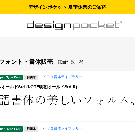
デザインポケット 夏季休業のご案内
- フォント・書体販売
該当件数：
3件
イワタ書体ライブラリー
pen Type Font
明朝体
ールドStd (I-OTF明朝オールドStd R)
イワタ書体ライブラリー
pen Type Font
明朝体