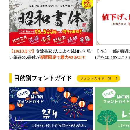
【PR】一部の商品
【10/13まで】
女流書家3人による繊細で力強
げ"をはじめるこ
い筆致の6書体が
期間限定で最大49％OFF
目的別フォントガイド
フォントガイド一覧