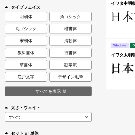
新着一覧
イワタ中明朝体
タイプフェイス
明朝体
角ゴシック
丸ゴシック
楷書体
カート
0
宋朝体
清朝体
Windows
O
マイページ
教科書体
行書体
イワタ太明朝体
お気に入り
草書体
勘亭流
江戸文字
デザイン毛筆
ご利用ガイド
すべてを表示
よくあるご質問
太さ・ウェイト
お問い合わせ
セット or 単体