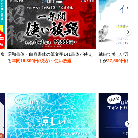
を集
昭和書体・白舟書体の筆文字141書体が使え
繊細で美しい万年筆
る
年間19,800円(税込)～使い放題
トが
27,500円(税込)