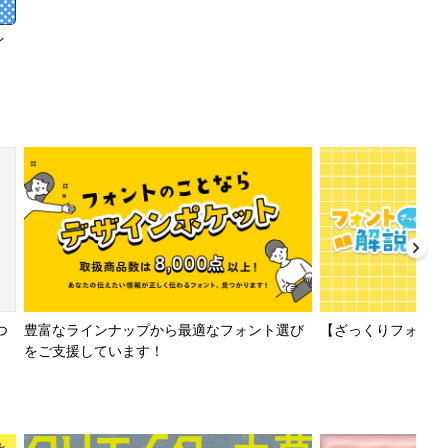
イ
【ざっくりフォント解
つ
豊富なラインナップから最適なフォント選び
をご支援しています！