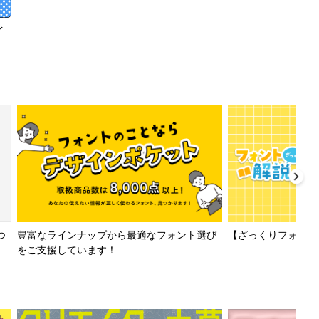
イ
【ざっくりフォント解
つ
豊富なラインナップから最適なフォント選び
をご支援しています！