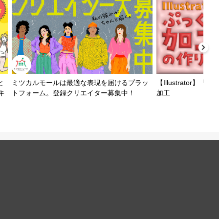
と
ミツカルモールは最適な表現を届けるプラッ
【Illustrator
キ
トフォーム。登録クリエイター募集中！
加工