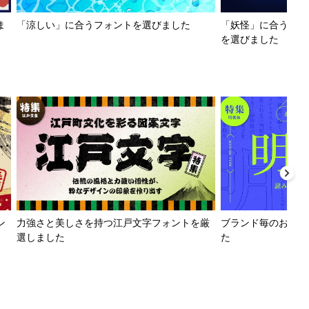
ま
「涼しい」に合うフォントを選びました
「妖怪」に合うフォ
を選びました
ン
力強さと美しさを持つ江戸文字フォントを厳
ブランド毎のおすす
選しました
た