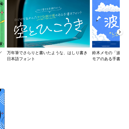
／
万年筆でさらりと書いたような、はしり書き
鈴木メモの「波とか
日本語フォント
モアのある手書きフ