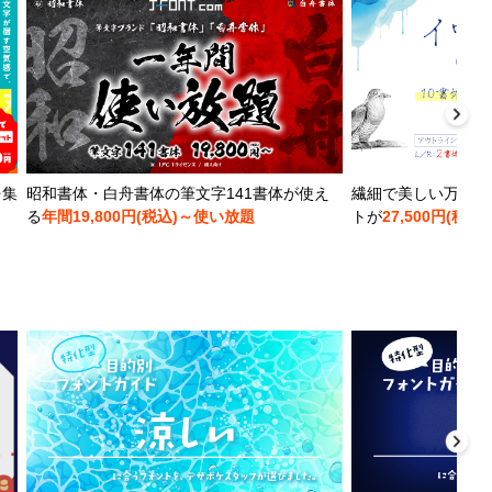
を集
昭和書体・白舟書体の筆文字141書体が使え
繊細で美しい万年筆
る
年間19,800円(税込)～使い放題
トが
27,500円(税込)