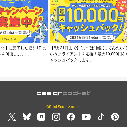
期間中に完了した取引1件の
【8月31日まで】“まずは1回試してみたい”
料を0円にします。
いうクライアントを応援！最大10,000円を
ャッシュバックします。
Official Social Account