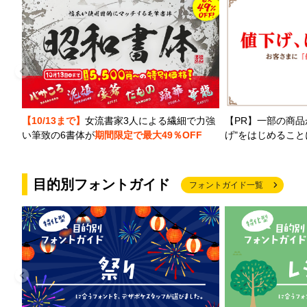
【PR】一部の商品
【10/13まで】
女流書家3人による繊細で力強
げ"をはじめるこ
い筆致の6書体が
期間限定で最大49％OFF
目的別フォントガイド
フォントガイド一覧