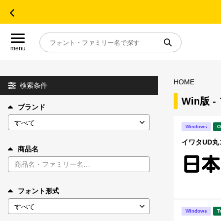
menu
HOME
目的別フォントガイド
検索条件
Win版 
ブランド
特集
Windows
O
おすすめ
イワタUD丸ゴシ
商品名
年間ライセンス商品
フォント形式
キャンペーン一覧
Windows
T