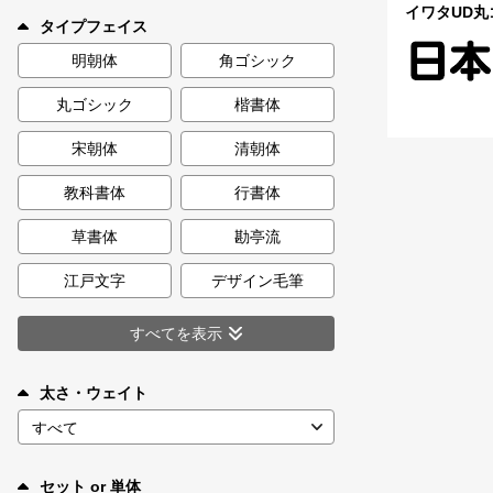
新着一覧
イワタUD丸ゴ
タイプフェイス
明朝体
角ゴシック
丸ゴシック
楷書体
カート
0
宋朝体
清朝体
マイページ
教科書体
行書体
お気に入り
草書体
勘亭流
江戸文字
デザイン毛筆
ご利用ガイド
すべてを表示
よくあるご質問
太さ・ウェイト
お問い合わせ
セット or 単体