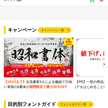
ポイント
キャンペーン
キャンペーン一覧
【PR】一部の商品か
【10/13まで】
女流書家3人による繊細で力強
げ"をはじめることに
い筆致の6書体が
期間限定で最大49％OFF
目的別フォントガイド
フォントガイド一覧