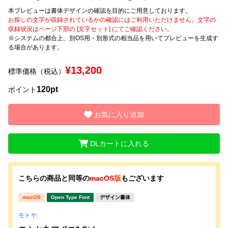
本プレビューは書体デザインの確認を目的にご用意しております。
お探しの文字が収録されているかの確認にはご利用いただけません。文字の
文字種類
収録状況はページ下部の [文字セット] にてご確認ください。
※システムの都合上、別OS用・別形式の相当品を用いてプレビューを生成す
る場合があります。
価格帯
¥13,200
標準価格（税込）
〜
120pt
ポイント
リセット
検索
お気に入り追加
DLカートに入れる
こちらの商品と同等の
macOS
版
もございます
macOS
Open Type Font
デザイン書体
モトヤ