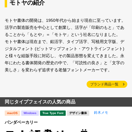
モトヤの紹介
モトヤ書体の開発は、1950年代から始まり現在に至っています。
活字の製造販売を中心として創業し、活字が「印刷のもと」であ
ることから「もとや」＝「モトヤ」という社名になりました。
モトヤ書体は現在まで、鉛活字、タイプ活字、写植用文字版、デ
ジタルフォント (ビットマップフォント・アウトラインフォント)
と様々な組版手段に対応し、その製品形態を変えてきました。永
年にわたる書体開発の歴史の中で、「可読性の良さ」と「文字の
美しさ」を変わらず追求する老舗フォントメーカーです。
ブランド商品一覧
同じタイプフェイスの人気の商品
鈴木メモ
macOS
Windows
True Type Font
デザイン書体
パンダベーカリー