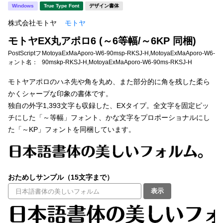
新着一覧
Windows
True Type Font
デザイン書体
明朝体
角ゴシック
株式会社モトヤ
モトヤ
丸ゴシック
楷書体
モトヤEX丸アポロ6 (～6等幅/～6KP 同梱)
カート
0
宋朝体
清朝体
PostScriptフ
MotoyaExMaAporo-W6-90msp-RKSJ-H,MotoyaExMaAporo-W6-
ォント名：
90mskp-RKSJ-H,MotoyaExMaAporo-W6-90ms-RKSJ-H
教科書体
行書体
マイページ
モトヤアポロのハネ先や角を丸め、また部分的に角を残した柔ら
草書体
勘亭流
かくシャープな印象の書体です。
独自の外字1,393文字も収録した、EXタイプ。全文字を固定ピッ
お気に入り
江戸文字
デザイン毛筆
チにした「～等幅」フォント、かな文字をプロポーショナルにし
た「～KP」フォントを同梱しています。
すべてを表示
ご利用ガイド
太さ・ウェイト
よくあるご質問
おためしサンプル（15文字まで）
表示
お問い合わせ
セット or 単体