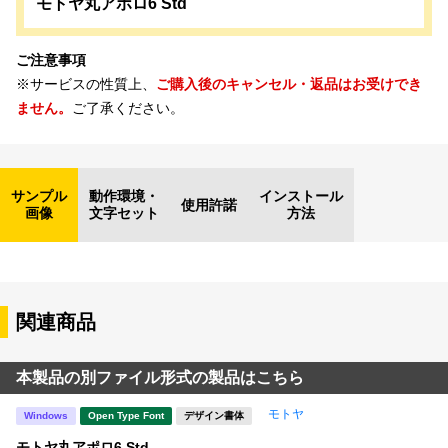
モトヤ丸アポロ6 Std
ご注意事項
※サービスの性質上、
ご購入後のキャンセル・返品はお受けでき
ません。
ご了承ください。
サンプル
動作環境・
インストール
使用許諾
画像
文字セット
方法
関連商品
本製品の別ファイル形式の製品はこちら
モトヤ
Windows
Open Type Font
デザイン書体
モトヤ丸アポロ6 Std