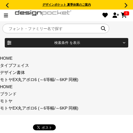
デザインポケット 夏季休業のご案内
0
検索条件
を表示
目的別フォントガイド
ブランド
HOME
タイプフェイス
特集
デザイン書体
モトヤEX丸アポロ6 (～6等幅/～6KP 同梱)
商品名
おすすめ
HOME
ブランド
年間ライセンス商品
モトヤ
フォント形式
モトヤEX丸アポロ6 (～6等幅/～6KP 同梱)
キャンペーン一覧
タイプフェイス