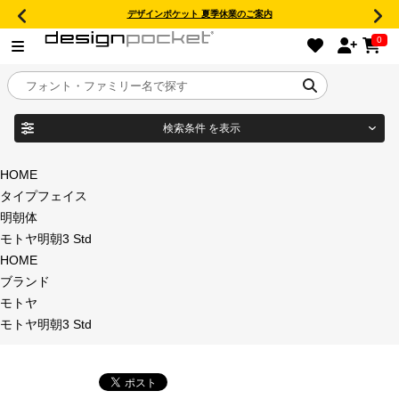
デザインポケット 夏季休業のご案内
0
検索条件
を表示
目的別フォントガイド
ブランド
HOME
タイプフェイス
特集
明朝体
モトヤ明朝3 Std
商品名
おすすめ
HOME
ブランド
年間ライセンス商品
モトヤ
フォント形式
モトヤ明朝3 Std
キャンペーン一覧
タイプフェイス