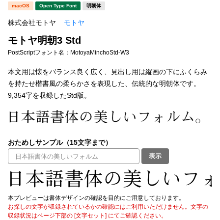
新着一覧
macOS
Open Type Font
明朝体
明朝体
角ゴシック
株式会社モトヤ
モトヤ
丸ゴシック
楷書体
モトヤ明朝3 Std
カート
0
宋朝体
清朝体
PostScriptフォント名：
MotoyaMinchoStd-W3
教科書体
行書体
本文用は懐をバランス良く広く、見出し用は縦画の下にふくらみ
マイページ
を持たせ楷書風の柔らかさを表現した、伝統的な明朝体です。
草書体
勘亭流
9,354字を収録したStd版。
お気に入り
江戸文字
デザイン毛筆
すべてを表示
ご利用ガイド
おためしサンプル（15文字まで）
表示
太さ・ウェイト
よくあるご質問
お問い合わせ
本プレビューは書体デザインの確認を目的にご用意しております。
セット or 単体
お探しの文字が収録されているかの確認にはご利用いただけません。文字の
収録状況はページ下部の [文字セット] にてご確認ください。