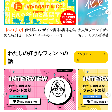
【8/31まで】
個性派のデザイン書体6書体を集
大人気ブランド 鈴木
めた特別セットが37%OFFの5,980円！
ちょ」リアル系手書
わたしの好きなフォントの
インタビュー一
話
覧