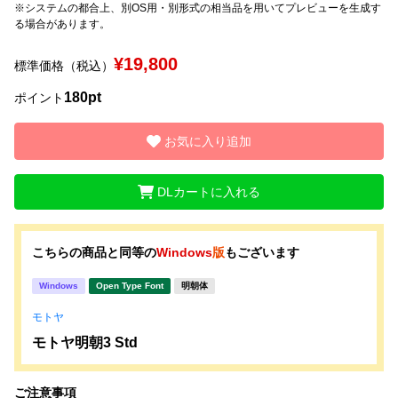
※システムの都合上、別OS用・別形式の相当品を用いてプレビューを生成す
る場合があります。
文字種類
¥19,800
標準価格（税込）
180pt
ポイント
価格帯
〜
お気に入り追加
DLカートに入れる
リセット
検索
こちらの商品と同等の
Windows
版
もございます
Windows
Open Type Font
明朝体
モトヤ
モトヤ明朝3 Std
ご注意事項