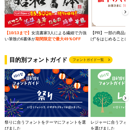
【PR】一部の商品か
【10/13まで】
女流書家3人による繊細で力強
げ"をはじめることに
い筆致の6書体が
期間限定で最大49％OFF
目的別フォントガイド
フォントガイド一覧
祭りに合うフォントをテーマにフォントを選
レジャーに合うフォ
びました
を選びました