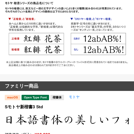
ファミリー商品
モトヤ
macOS
Open Type Font
楷書体
Sモトヤ新楷書3 Std