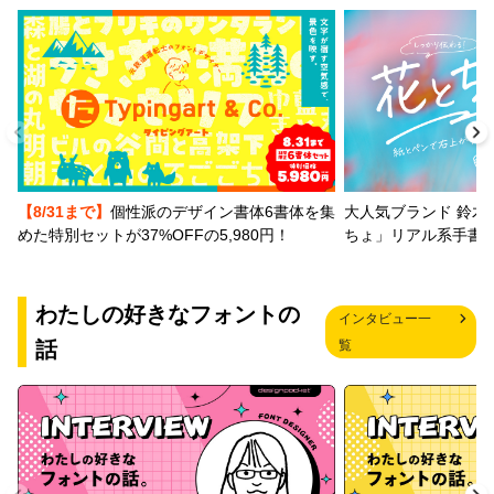
【8/31まで】
個性派のデザイン書体6書体を集
大人気ブランド 鈴木
めた特別セットが37%OFFの5,980円！
ちょ」リアル系手書
わたしの好きなフォントの
インタビュー一
話
覧