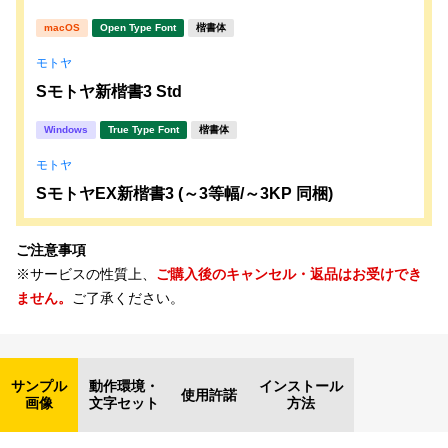
macOS
Open Type Font
楷書体
モトヤ
Sモトヤ新楷書3 Std
Windows
True Type Font
楷書体
モトヤ
SモトヤEX新楷書3 (～3等幅/～3KP 同梱)
ご注意事項
※サービスの性質上、
ご購入後のキャンセル・返品はお受けでき
ません。
ご了承ください。
サンプル
動作環境・
インストール
使用許諾
画像
文字セット
方法