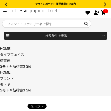
デザインポケット 夏季休業のご案内
0
検索条件
を表示
目的別フォントガイド
ブランド
HOME
タイプフェイス
特集
楷書体
Sモトヤ新楷書3 Std
商品名
おすすめ
HOME
ブランド
年間ライセンス商品
モトヤ
フォント形式
Sモトヤ新楷書3 Std
キャンペーン一覧
タイプフェイス