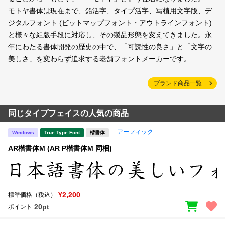
モトヤ書体は現在まで、鉛活字、タイプ活字、写植用文字版、デ
ジタルフォント (ビットマップフォント・アウトラインフォント)
と様々な組版手段に対応し、その製品形態を変えてきました。永
年にわたる書体開発の歴史の中で、「可読性の良さ」と「文字の
美しさ」を変わらず追求する老舗フォントメーカーです。
ブランド商品一覧
同じタイプフェイスの人気の商品
アーフィック
Windows
True Type Font
楷書体
AR楷書体M (AR P楷書体M 同梱)
¥2,200
標準価格（税込）
20pt
ポイント