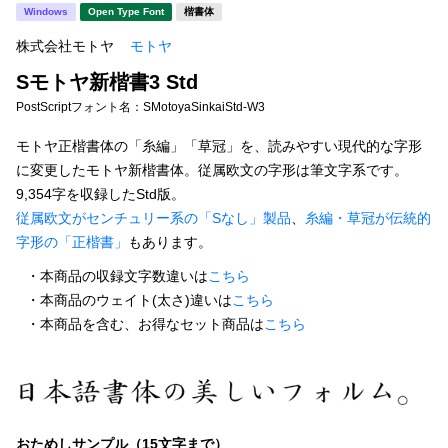
新着一覧
Windows
Open Type Font
楷書体
明朝体
角ゴシック
株式会社モトヤ
モトヤ
丸ゴシック
楷書体
Sモトヤ新楷書3 Std
カート
0
宋朝体
清朝体
PostScriptフォント名：
SMotoyaSinkaiStd-W3
教科書体
行書体
モトヤ正楷書体の「糸編」「草冠」を、読みやすい現代的な字形
マイページ
に変更したモトヤ新楷書体。従属欧文の字形は筆文字系です。
草書体
勘亭流
9,354字を収録したStd版。
お気に入り
従属欧文がセンチュリー系の「Sなし」製品
、
糸編・草冠が伝統的
江戸文字
デザイン毛筆
字形の「正楷書」
もあります。
すべてを表示
ご利用ガイド
・本商品の収録文字数違いは
こちら
・本商品のウェイト(太さ)違いは
こちら
・本商品を含む、お得なセット商品は
こちら
太さ・ウェイト
よくあるご質問
お問い合わせ
セット or 単体
おためしサンプル（15文字まで）