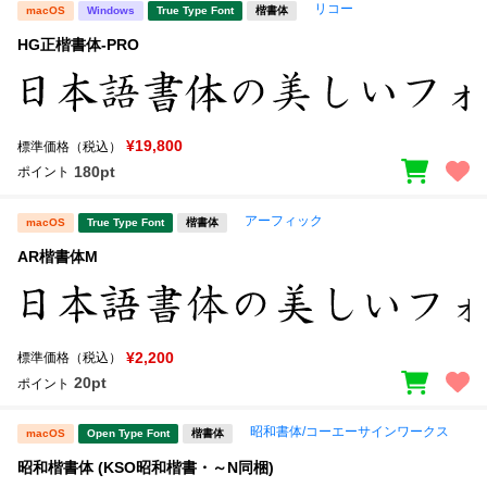
リコー
macOS
Windows
True Type Font
楷書体
HG正楷書体-PRO
¥19,800
標準価格（税込）
180pt
ポイント
アーフィック
macOS
True Type Font
楷書体
AR楷書体M
¥2,200
標準価格（税込）
20pt
ポイント
昭和書体/コーエーサインワークス
macOS
Open Type Font
楷書体
昭和楷書体 (KSO昭和楷書・～N同梱)