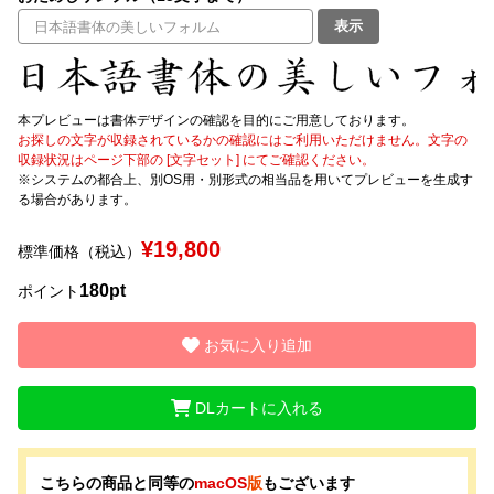
表示
文字種類
本プレビューは書体デザインの確認を目的にご用意しております。
お探しの文字が収録されているかの確認にはご利用いただけません。文字の
価格帯
収録状況はページ下部の [文字セット] にてご確認ください。
〜
※システムの都合上、別OS用・別形式の相当品を用いてプレビューを生成す
る場合があります。
リセット
検索
¥19,800
標準価格（税込）
180pt
ポイント
お気に入り追加
DLカートに入れる
こちらの商品と同等の
macOS
版
もございます