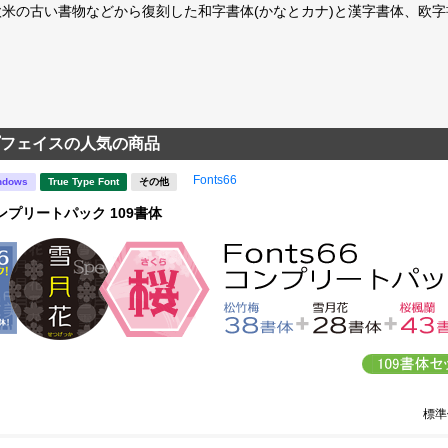
欧米の古い書物などから復刻した和字書体(かなとカナ)と漢字書体、欧
フェイスの人気の商品
Fonts66
ndows
True Type Font
その他
 コンプリートパック 109書体
標準