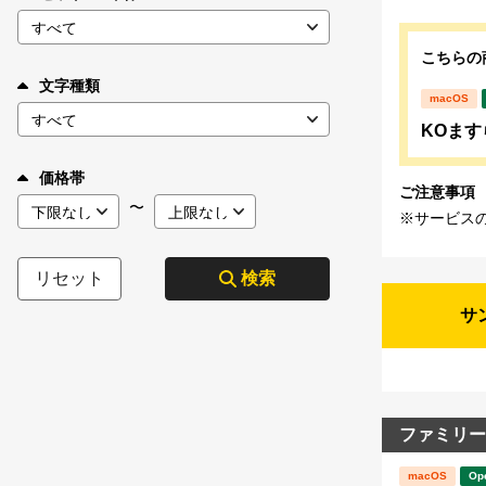
こちらの
文字種類
macOS
KOます
価格帯
ご注意事項
〜
※サービス
リセット
検索
サ
ファミリー
macOS
Op