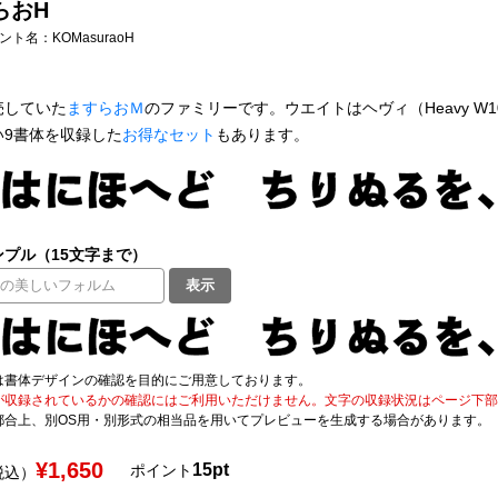
らおH
フォント名：
KOMasuraoH
売していた
ますらおＭ
のファミリーです。ウエイトはヘヴィ（Heavy W
い9書体を収録した
お得なセット
もあります。
プル（15文字まで）
表示
は書体デザインの確認を目的にご用意しております。
が収録されているかの確認にはご利用いただけません。文字の収録状況はページ下部の 
都合上、別OS用・別形式の相当品を用いてプレビューを生成する場合があります。
¥1,650
15pt
ポイント
税込）