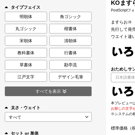
KOます
新着一覧
タイプフェイス
PostScript
明朝体
角ゴシック
ますらおＨ
丸ゴシック
楷書体
先行して発
カート
0
ウエイト違
宋朝体
清朝体
マイページ
教科書体
行書体
お気に入り
草書体
勘亭流
おためしサン
江戸文字
デザイン毛筆
ご利用ガイド
すべてを表示
よくあるご質問
本プレビュー
太さ・ウェイト
お探しの文字
※システムの
お問い合わせ
標準価格（
セット or 単体