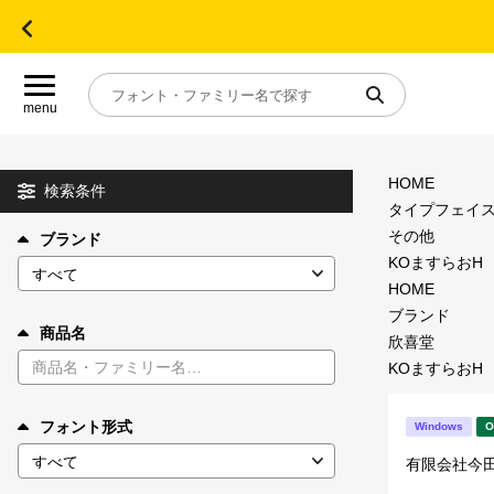
menu
HOME
目的別フォントガイド
検索条件
タイプフェイ
その他
ブランド
特集
KOますらおH
HOME
おすすめ
ブランド
商品名
欣喜堂
KOますらおH
年間ライセンス商品
フォント形式
Windows
O
キャンペーン一覧
有限会社今