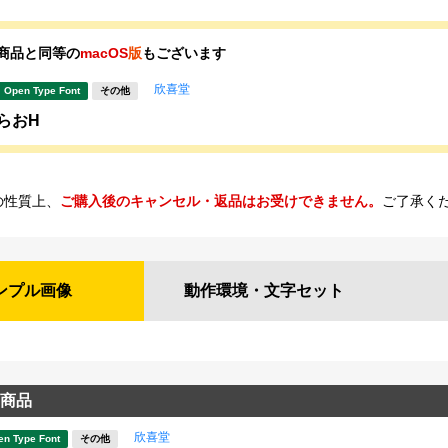
商品と同等の
macOS
版
もございます
欣喜堂
Open Type Font
その他
らおH
の性質上、
ご購入後のキャンセル・返品はお受けできません。
ご了承く
ンプル
画像
動作環境・
文字セット
商品
欣喜堂
en Type Font
その他