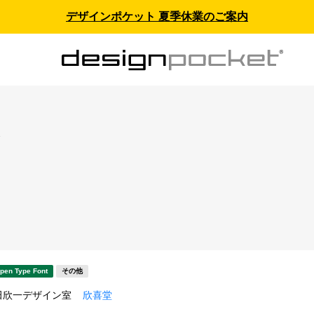
デザインポケット 夏季休業のご案内
ス
pen Type Font
その他
田欣一デザイン室
欣喜堂