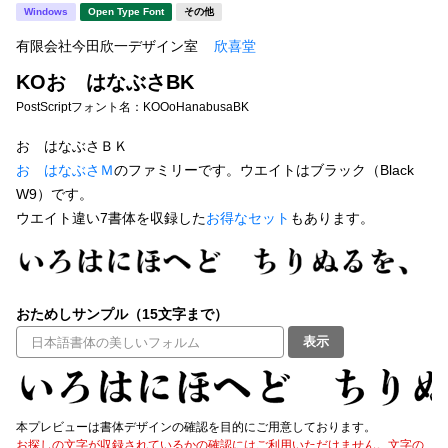
新着一覧
Windows
Open Type Font
その他
明朝体
角ゴシック
有限会社今田欣一デザイン室
欣喜堂
丸ゴシック
楷書体
KOおゝはなぶさBK
カート
0
宋朝体
清朝体
PostScriptフォント名：
KOOoHanabusaBK
教科書体
行書体
おゝはなぶさＢＫ
マイページ
おゝはなぶさＭ
のファミリーです。ウエイトはブラック（Black
草書体
勘亭流
W9）です。
お気に入り
ウエイト違い7書体を収録した
お得なセット
もあります。
江戸文字
デザイン毛筆
すべてを表示
ご利用ガイド
おためしサンプル（15文字まで）
太さ・ウェイト
よくあるご質問
表示
お問い合わせ
セット or 単体
本プレビューは書体デザインの確認を目的にご用意しております。
お探しの文字が収録されているかの確認にはご利用いただけません。文字の