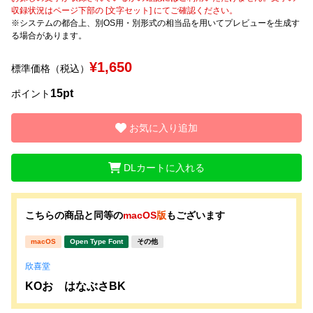
収録状況はページ下部の [文字セット] にてご確認ください。
※システムの都合上、別OS用・別形式の相当品を用いてプレビューを生成す
文字種類
る場合があります。
¥1,650
標準価格（税込）
価格帯
15pt
ポイント
〜
お気に入り追加
リセット
検索
DLカートに入れる
こちらの商品と同等の
macOS
版
もございます
macOS
Open Type Font
その他
欣喜堂
KOおゝはなぶさBK