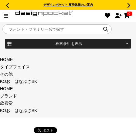
デザインポケット 夏季休業のご案内
0
検索条件
を表示
目的別フォントガイド
ブランド
HOME
タイプフェイス
特集
その他
KOおゝはなぶさBK
商品名
おすすめ
HOME
ブランド
年間ライセンス商品
欣喜堂
フォント形式
KOおゝはなぶさBK
キャンペーン一覧
タイプフェイス