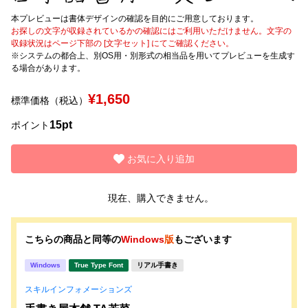
本プレビューは書体デザインの確認を目的にご用意しております。
文字種類
お探しの文字が収録されているかの確認にはご利用いただけません。文字の
収録状況はページ下部の [文字セット] にてご確認ください。
※システムの都合上、別OS用・別形式の相当品を用いてプレビューを生成す
る場合があります。
価格帯
¥1,650
標準価格（税込）
〜
15pt
ポイント
リセット
検索
お気に入り追加
現在、購入できません。
こちらの商品と同等の
Windows
版
もございます
Windows
True Type Font
リアル手書き
スキルインフォメーションズ