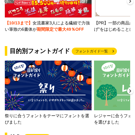
【PR】一部の商品か
【10/13まで】
女流書家3人による繊細で力強
げ"をはじめることに
い筆致の6書体が
期間限定で最大49％OFF
目的別フォントガイド
フォントガイド一覧
祭りに合うフォントをテーマにフォントを選
レジャーに合うフォ
びました
を選びました