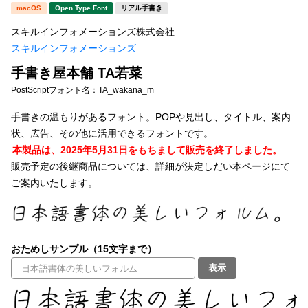
新着一覧
macOS
Open Type Font
リアル手書き
明朝体
角ゴシック
スキルインフォメーションズ株式会社
丸ゴシック
楷書体
スキルインフォメーションズ
カート
0
宋朝体
清朝体
手書き屋本舗 TA若菜
PostScriptフォント名：
TA_wakana_m
教科書体
行書体
マイページ
手書きの温もりがあるフォント。POPや見出し、タイトル、案内
草書体
勘亭流
状、広告、その他に活用できるフォントです。
お気に入り
本製品は、2025年5月31日をもちまして販売を終了しました。
江戸文字
デザイン毛筆
販売予定の後継商品については、詳細が決定しだい本ページにて
ご案内いたします。
すべてを表示
ご利用ガイド
太さ・ウェイト
よくあるご質問
おためしサンプル（15文字まで）
お問い合わせ
表示
セット or 単体