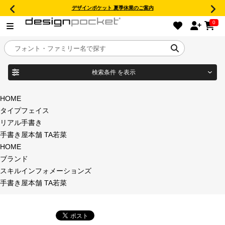
デザインポケット 夏季休業のご案内
0
検索条件
を表示
目的別フォントガイド
ブランド
HOME
タイプフェイス
特集
リアル手書き
手書き屋本舗 TA若菜
商品名
おすすめ
HOME
ブランド
年間ライセンス商品
スキルインフォメーションズ
フォント形式
手書き屋本舗 TA若菜
キャンペーン一覧
タイプフェイス