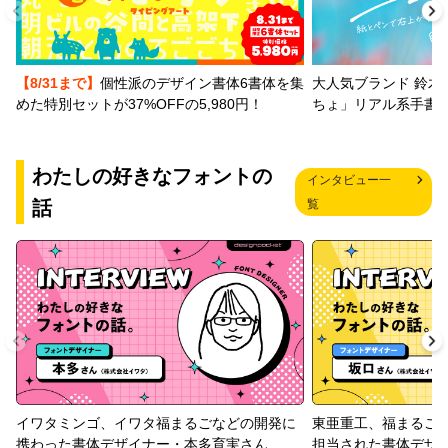
【8/31まで】
個性派のデザイン書体6書体を集
大人気ブランド 鈴木
めた特別セットが37%OFFの5,980円！
ちょ」リアル系手書
わたしの好きなフォントの
インタビュー一
話
覧
イワタミンゴ、イワタ福まるごなどの開発に
東亜重工、福まるご
携わった書体デザイナー・本多育実さん
担当された書体デザ