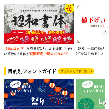
【PR】一部の商品か
【10/13まで】
女流書家3人による繊細で力強
げ"をはじめることに
い筆致の6書体が
期間限定で最大49％OFF
目的別フォントガイド
フォントガイド一覧