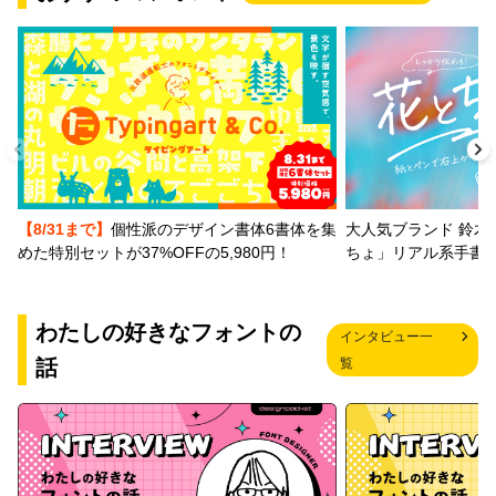
【8/31まで】
個性派のデザイン書体6書体を集
大人気ブランド 鈴木
めた特別セットが37%OFFの5,980円！
ちょ」リアル系手書
わたしの好きなフォントの
インタビュー一
話
覧