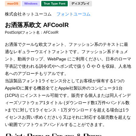
新着一覧
macOS
Windows
True Type Font
ディスプレイ
明朝体
角ゴシック
株式会社ネットユーコム
フォントユーコム
丸ゴシック
楷書体
お洒落系欧文 AFCoolR
カート
0
宋朝体
清朝体
PostScriptフォント名：
AFCoolR
教科書体
行書体
お洒落でクールな欧文フォント、ファッション系のテキストに最
マイページ
適なレギュラーウエイトフォントです。ファッション系ドキュメ
草書体
勘亭流
ント、動画テロップ、WebPage にご利用ください。日本のローマ
お気に入り
字表記で使われる訓令式やヘボン式で扱う Ô や Ō を収録、人名地
江戸文字
デザイン毛筆
名へのアプローチもリアルです。
当該製品フォント1ライセンス分としてお客様が保有する1つの
すべてを表示
ご利用ガイド
AppleIDに属する機器全てとApple社製以外のコンピュータ1台
(1CPU) にインストール可能です。販売する個人または同人インデ
太さ・ウェイト
よくあるご質問
ィーズソフトウェア1タイトル (ダウンロード数1万件<バンドル数
>までに対して1ライセンス・1万ダウンロードを超える場合は1ラ
イセンスお買い求めください) 又はそれに対応する販売数を超えな
お問い合わせ
セット or 単体
い範囲でソフトウェアバンドルすることができます。