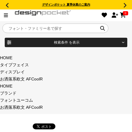
デザインポケット 夏季休業のご案内
0
検索条件
を表示
目的別フォントガイド
ブランド
HOME
タイプフェイス
特集
ディスプレイ
お洒落系欧文 AFCoolR
商品名
おすすめ
HOME
ブランド
年間ライセンス商品
フォントユーコム
フォント形式
お洒落系欧文 AFCoolR
キャンペーン一覧
タイプフェイス