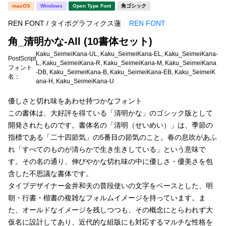
新着一覧
macOS
Windows
Open Type Font
角ゴシック
明朝体
角ゴシック
REN FONT / タイポグラフィクス蓮
REN FONT
丸ゴシック
楷書体
角_清明かな-All (10書体セット)
カート
0
宋朝体
清朝体
Kaku_SeimeiKana-UL, Kaku_SeimeiKana-EL, Kaku_SeimeiKana-
PostScript
L, Kaku_SeimeiKana-R, Kaku_SeimeiKana-M, Kaku_SeimeiKana
フォント
教科書体
行書体
-DB, Kaku_SeimeiKana-B, Kaku_SeimeiKana-EB, Kaku_SeimeiK
名：
マイページ
ana-H, Kaku_SeimeiKana-U
草書体
勘亭流
優しさと切れ味をあわせ持つかなフォント
お気に入り
江戸文字
デザイン毛筆
この書体は、大好評を得ている「清明かな」のゴシック版として
開発されたものです。書体名の「清明（せいめい）」は、季節の
すべてを表示
ご利用ガイド
指標である「二十四節気」の5番目の節気のこと。春の息吹があふ
れ「すべてのものが清らかで生き生きしている」という意味で
す。その名の通り、伸びやかな切れ味の中に優しさ・優美さを包
太さ・ウェイト
よくあるご質問
含した不思議な書体です。
タイプデザイナー金井和夫の普段使いの文字をベースとした、明
お問い合わせ
朝・行書・楷書の複雑なフォルムイメージを持っています。ま
セット or 単体
た、オールドなイメージを残しつつも、その概念にとらわれず大
仮名に設計してあり、近代的な組版にも対応するマルチな性格を