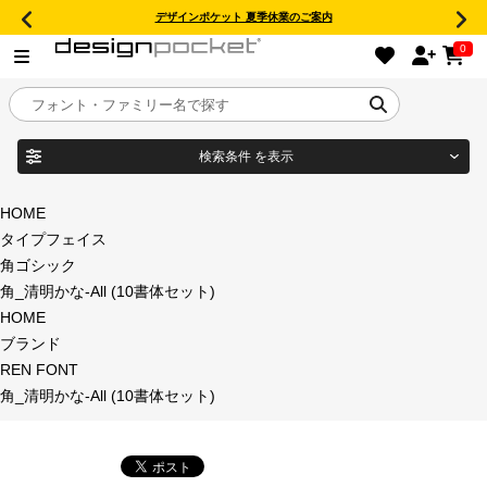
デザインポケット 夏季休業のご案内
0
検索条件
を表示
目的別フォントガイド
ブランド
HOME
タイプフェイス
特集
角ゴシック
角_清明かな-All (10書体セット)
商品名
おすすめ
HOME
ブランド
年間ライセンス商品
REN FONT
フォント形式
角_清明かな-All (10書体セット)
キャンペーン一覧
タイプフェイス