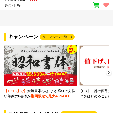
6pt
ポイント
キャンペーン
キャンペーン一覧
【PR】一部の商品か
【10/13まで】
女流書家3人による繊細で力強
げ"をはじめることに
い筆致の6書体が
期間限定で最大49％OFF