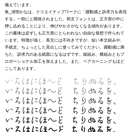
備えています。
角_清明かなは、クリエイティブワークに「躍動感と訴求力を表現
文字種類
する」一助にと開発されました。和文フォントは、正方形の中に
押し込めることにより、伸びやかさがなくなる傾向があります。
この書体は必ずしも正方形にとらわれない自由な発想で作られて
価格帯
います。特徴が強く、長文には不向きですが、短い本文組みや、
〜
手紙文、ちょっとした見出しに使ってみてください。躍動感に満
ちた、訴求力のある紙面になるはずです。縦組み、横組みともプ
ロポーショナル加工を加えました。また、ペアカーニングもほど
リセット
検索
こしてあります。