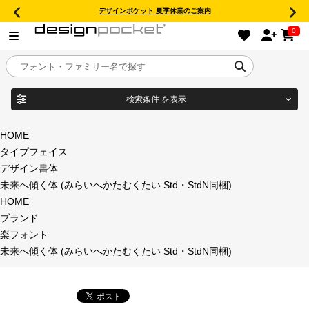
デザインポケット 夏季休業のご案内
0
検索条件
を表示
目的別フォントガイド
ブランド
HOME
タイプフェイス
特集
デザイン書体
未来へ傾く体 (みらいへかたむくたい Std・StdN同梱)
商品名
おすすめ
HOME
ブランド
年間ライセンス商品
楽フォント
フォント形式
未来へ傾く体 (みらいへかたむくたい Std・StdN同梱)
キャンペーン一覧
タイプフェイス