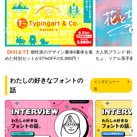
【8/31まで】
個性派のデザイン書体6書体を集
大人気ブランド 鈴木
めた特別セットが37%OFFの5,980円！
ちょ」リアル系手書
わたしの好きなフォントの
インタビュー一
話
覧