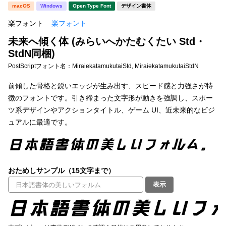
新着一覧
macOS
Windows
Open Type Font
デザイン書体
明朝体
角ゴシック
楽フォント
楽フォント
丸ゴシック
楷書体
未来へ傾く体 (みらいへかたむくたい Std・
カート
0
宋朝体
清朝体
StdN同梱)
PostScriptフォント名：
MiraiekatamukutaiStd, MiraiekatamukutaiStdN
教科書体
行書体
マイページ
前傾した骨格と鋭いエッジが生み出す、スピード感と力強さが特
草書体
勘亭流
徴のフォントです。引き締まった文字形が動きを強調し、スポー
お気に入り
ツ系デザインやアクションタイトル、ゲーム UI、近未来的なビジ
江戸文字
デザイン毛筆
ュアルに最適です。
すべてを表示
ご利用ガイド
太さ・ウェイト
よくあるご質問
おためしサンプル（15文字まで）
表示
お問い合わせ
セット or 単体