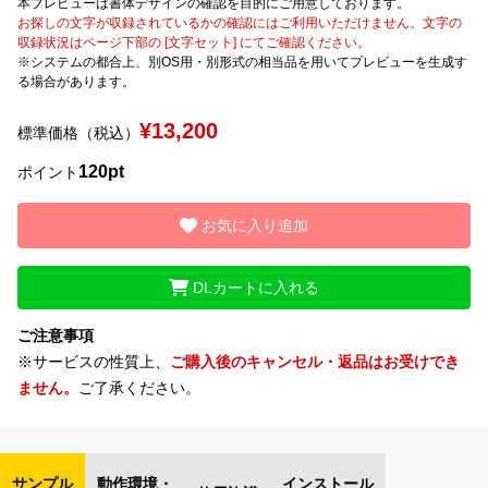
本プレビューは書体デザインの確認を目的にご用意しております。
お探しの文字が収録されているかの確認にはご利用いただけません。文字の
収録状況はページ下部の [文字セット] にてご確認ください。
文字種類
※システムの都合上、別OS用・別形式の相当品を用いてプレビューを生成す
る場合があります。
¥13,200
標準価格（税込）
価格帯
120pt
〜
ポイント
お気に入り追加
リセット
検索
DLカートに入れる
ご注意事項
※サービスの性質上、
ご購入後のキャンセル・返品はお受けでき
ません。
ご了承ください。
サンプル
動作環境・
インストール