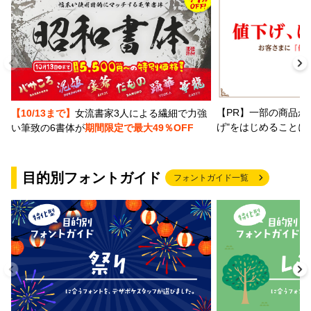
【PR】一部の商品か
【10/13まで】
女流書家3人による繊細で力強
げ"をはじめることに
い筆致の6書体が
期間限定で最大49％OFF
目的別フォントガイド
フォントガイド一覧