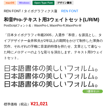
新着一覧
macOS
Windows
Open Type Font
デザイン書体
明朝体
角ゴシック
REN FONT / タイポグラフィクス蓮
REN FONT
丸ゴシック
楷書体
和音Pro-テキスト用3ウェイトセット(L/R/M)
カート
0
宋朝体
清朝体
PostScriptフォント名：
WaonPro-L.WaonPro-R,WaonPro-M
教科書体
行書体
「日本タイポグラフィ年鑑2005」入選作「和音」を源流とし、タ
マイページ
イプデザイナー金井和夫が2年以上の期間をかけて制作した渾身の
草書体
勘亭流
労作。それぞれの字種に音楽的特徴を持たせ、文章として連なっ
お気に入り
た時にメロディーのような彩りを演出します。テキスト用3ウェイ
江戸文字
デザイン毛筆
トセット。
すべてを表示
ご利用ガイド
太さ・ウェイト
よくあるご質問
お問い合わせ
セット or 単体
¥21,021
標準価格（税込）