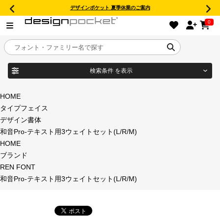
デザインポケット 夏季休業のご案内
0
検索条件
を表示
目的別フォントガイド
ブランド
HOME
タイプフェイス
特集
デザイン書体
和音Pro-テキスト用3ウェイトセット(L/R/M)
商品名
おすすめ
HOME
ブランド
年間ライセンス商品
REN FONT
フォント形式
和音Pro-テキスト用3ウェイトセット(L/R/M)
キャンペーン一覧
タイプフェイス