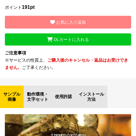
191pt
ポイント
文字種類
お気に入り追加
DLカートに入れる
価格帯
〜
ご注意事項
※サービスの性質上、
ご購入後のキャンセル・返品はお受けでき
ません。
ご了承ください。
リセット
検索
サンプル
動作環境・
インストール
使用許諾
画像
文字セット
方法