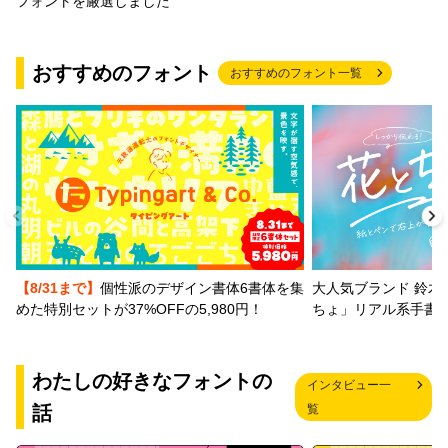
フォントを厳選しました
おすすめのフォント
おすすめのフォント一覧
【8/31まで】
個性派のデザイン書体6書体を集
大人気ブランド 鈴木
めた特別セットが37%OFFの5,980円！
ちょ」リアル系手書
わたしの好きなフォントの
インタビュー一
話
覧