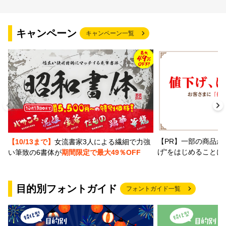
キャンペーン
キャンペーン一覧
【PR】一部の商品か
【10/13まで】
女流書家3人による繊細で力強
げ"をはじめることに
い筆致の6書体が
期間限定で最大49％OFF
目的別フォントガイド
フォントガイド一覧