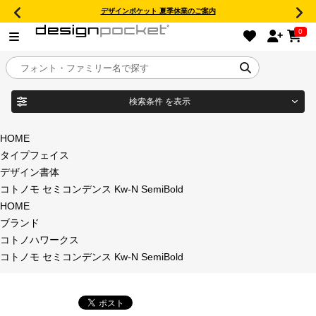
デザインポケット 夏季休業のご案内
0
検索条件
を表示
目的別フォントガイド
ブランド
HOME
タイプフェイス
特集
デザイン書体
コトノモ セミコンデンス Kw-N SemiBold
商品名
おすすめ
HOME
ブランド
年間ライセンス商品
コトノハワークス
フォント形式
コトノモ セミコンデンス Kw-N SemiBold
キャンペーン一覧
タイプフェイス