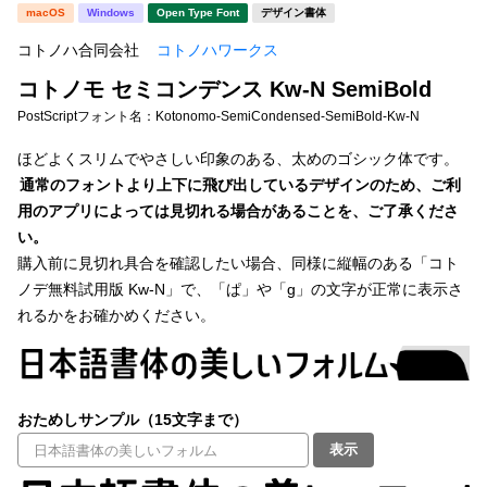
新着一覧
macOS
Windows
Open Type Font
デザイン書体
明朝体
角ゴシック
コトノハ合同会社
コトノハワークス
丸ゴシック
楷書体
コトノモ セミコンデンス Kw-N SemiBold
カート
0
宋朝体
清朝体
PostScriptフォント名：
Kotonomo-SemiCondensed-SemiBold-Kw-N
教科書体
行書体
ほどよくスリムでやさしい印象のある、太めのゴシック体です。
マイページ
通常のフォントより上下に飛び出しているデザインのため、ご利
草書体
勘亭流
用のアプリによっては見切れる場合があることを、ご了承くださ
お気に入り
い。
江戸文字
デザイン毛筆
購入前に見切れ具合を確認したい場合、同様に縦幅のある「コト
ノデ無料試用版 Kw-N」で、「ぱ」や「g」の文字が正常に表示さ
すべてを表示
ご利用ガイド
れるかをお確かめください。
太さ・ウェイト
よくあるご質問
おためしサンプル（15文字まで）
お問い合わせ
セット or 単体
表示