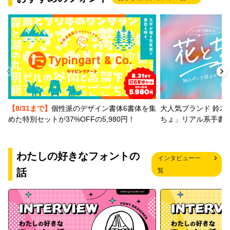
【8/31まで】
個性派のデザイン書体6書体を集
大人気ブランド 鈴木
めた特別セットが37%OFFの5,980円！
ちょ」リアル系手書
わたしの好きなフォントの
インタビュー一
話
覧