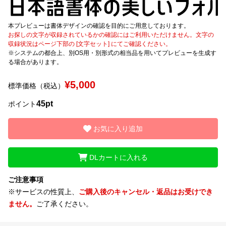
文字種類
本プレビューは書体デザインの確認を目的にご用意しております。
お探しの文字が収録されているかの確認にはご利用いただけません。文字の
収録状況はページ下部の [文字セット] にてご確認ください。
※システムの都合上、別OS用・別形式の相当品を用いてプレビューを生成す
る場合があります。
価格帯
〜
¥5,000
標準価格（税込）
45pt
ポイント
リセット
検索
お気に入り追加
DLカートに入れる
ご注意事項
※サービスの性質上、
ご購入後のキャンセル・返品はお受けでき
ません。
ご了承ください。