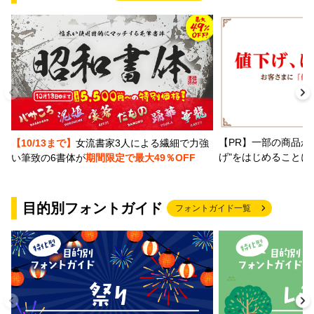
【PR】一部の商品か
【10/13まで】
女流書家3人による繊細で力強
げ"をはじめることに
い筆致の6書体が
期間限定で最大49％OFF
目的別フォントガイド
フォントガイド一覧