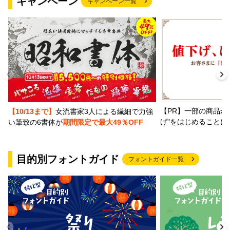
キャンペーン
キャンペーン一覧
【PR】一部の商品か
【10/13まで】
女流書家3人による繊細で力強
げ"をはじめることに
い筆致の6書体が
期間限定で最大49％OFF
目的別フォントガイド
フォントガイド一覧