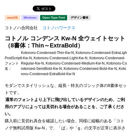
新着一覧
明朝体
角ゴシック
macOS
Windows
Open Type Font
デザイン書体
丸ゴシック
楷書体
コトノハ合同会社
コトノハワークス
カート
0
宋朝体
清朝体
コトノル コンデンス Kw-N 全ウェイトセット
教科書体
行書体
（8書体：Thin～ExtraBold）
マイページ
Kotonoru-Condensed-Thin-Kw-N, Kotonoru-Condensed-ExtraLigh
草書体
勘亭流
PostScript
t-Kw-N, Kotonoru-Condensed-Light-Kw-N, Kotonoru-Condensed-
お気に入り
フォント
Regular-Kw-N, Kotonoru-Condensed-Medium-Kw-N, Kotonoru-Co
江戸文字
デザイン毛筆
名：
ndensed-SemiBold-Kw-N, Kotonoru-Condensed-Bold-Kw-N, Koto
noru-Condensed-ExtraBold-Kw-N
すべてを表示
ご利用ガイド
モダンでスタイリッシュな、縦長・特太のゴシック体の8書体セッ
トです。
太さ・ウェイト
よくあるご質問
通常のフォントより上下に飛び出しているデザインのため、ご利
用のアプリによっては見切れる場合があることを、ご了承くださ
い。
お問い合わせ
セット or 単体
購入前に見切れ具合を確認したい場合、同様に縦幅のある「コト
ノデ無料試用版 Kw-N」で、「ぱ」や「g」の文字が正常に表示さ