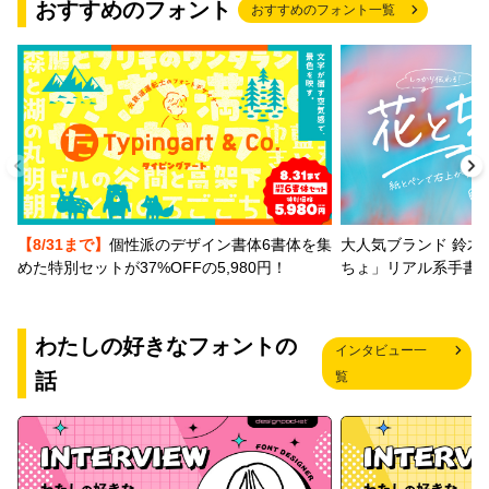
おすすめのフォント
おすすめのフォント一覧
【8/31まで】
個性派のデザイン書体6書体を集
大人気ブランド 鈴木
めた特別セットが37%OFFの5,980円！
ちょ」リアル系手書
わたしの好きなフォントの
インタビュー一
話
覧