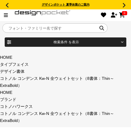
デザインポケット 夏季休業のご案内
0
検索条件
を表示
目的別フォントガイド
ブランド
HOME
タイプフェイス
特集
デザイン書体
コトノル コンデンス Kw-N 全ウェイトセット（8書体：Thin～
商品名
おすすめ
ExtraBold）
HOME
年間ライセンス商品
ブランド
フォント形式
コトノハワークス
コトノル コンデンス Kw-N 全ウェイトセット（8書体：Thin～
キャンペーン一覧
ExtraBold）
タイプフェイス