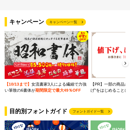
キャンペーン
キャンペーン一覧
【PR】一部の商品か
【10/13まで】
女流書家3人による繊細で力強
げ"をはじめることに
い筆致の6書体が
期間限定で最大49％OFF
目的別フォントガイド
フォントガイド一覧