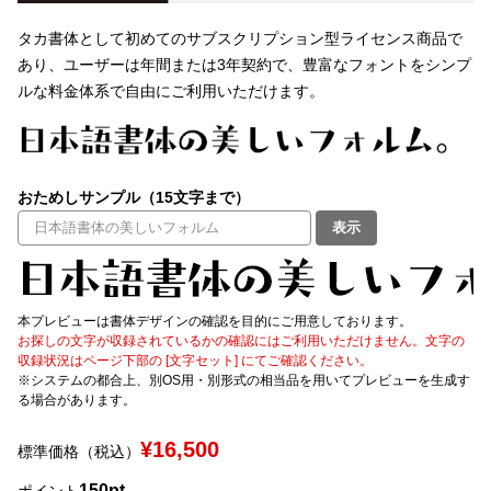
タカ書体として初めてのサブスクリプション型ライセンス商品で
文字種類
あり、ユーザーは年間または3年契約で、豊富なフォントをシンプ
ルな料金体系で自由にご利用いただけます。
価格帯
〜
おためしサンプル（15文字まで）
表示
リセット
検索
本プレビューは書体デザインの確認を目的にご用意しております。
お探しの文字が収録されているかの確認にはご利用いただけません。文字の
収録状況はページ下部の [文字セット] にてご確認ください。
※システムの都合上、別OS用・別形式の相当品を用いてプレビューを生成す
る場合があります。
¥16,500
標準価格（税込）
150pt
ポイント