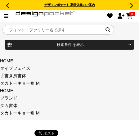
デザインポケット 夏季休業のご案内
0
検索条件
を表示
目的別フォントガイド
ブランド
HOME
タイプフェイス
特集
手書き風書体
タカトーキョー角 M
商品名
おすすめ
HOME
ブランド
年間ライセンス商品
タカ書体
フォント形式
タカトーキョー角 M
キャンペーン一覧
タイプフェイス