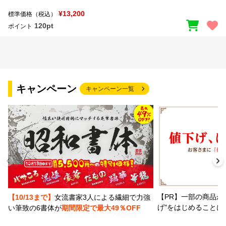
¥13,200
標準価格（税込）
120pt
ポイント
キャンペーン
キャンペーン一覧
【PR】一部の商品か
【10/13まで】
女流書家3人による繊細で力強
げ"をはじめることに
い筆致の6書体が
期間限定で最大49％OFF