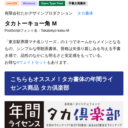
新着一覧
macOS
Windows
Open Type Font
手書き風書体
明朝体
角ゴシック
有限会社たかデザインプロダクション
タカ書体
丸ゴシック
楷書体
タカトーキョー角 M
カート
0
宋朝体
清朝体
PostScriptフォント名：
Takatokyo-kaku-M
教科書体
行書体
「東京駅界隈マチ名シリーズ」の１つでネームからメインとなる
マイページ
もの、シンプルな明朝系書体。骨格は矢張り親しみを与える手書
草書体
勘亭流
き感で、品性のなかにも明るさと安定感をもっている。
お気に入り
お得な
4ウェイトセット
もあります。
江戸文字
デザイン毛筆
すべてを表示
ご利用ガイド
こちらもオススメ！タカ書体の年間ライ
センス商品 タカ倶楽部
太さ・ウェイト
よくあるご質問
お問い合わせ
セット or 単体