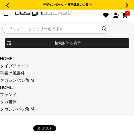
デザインポケット 夏季休業のご案内
0
検索条件
を表示
目的別フォントガイド
ブランド
HOME
タイプフェイス
特集
手書き風書体
タカシンバシ角 M
商品名
おすすめ
HOME
ブランド
年間ライセンス商品
タカ書体
フォント形式
タカシンバシ角 M
キャンペーン一覧
タイプフェイス