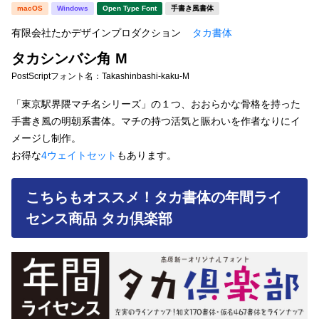
新着一覧
macOS
Windows
Open Type Font
手書き風書体
明朝体
角ゴシック
有限会社たかデザインプロダクション
タカ書体
丸ゴシック
楷書体
タカシンバシ角 M
カート
0
宋朝体
清朝体
PostScriptフォント名：
Takashinbashi-kaku-M
教科書体
行書体
「東京駅界隈マチ名シリーズ」の１つ、おおらかな骨格を持った
マイページ
手書き風の明朝系書体。マチの持つ活気と賑わいを作者なりにイ
草書体
勘亭流
メージし制作。
お気に入り
お得な
4ウェイトセット
もあります。
江戸文字
デザイン毛筆
すべてを表示
ご利用ガイド
こちらもオススメ！タカ書体の年間ライ
センス商品 タカ倶楽部
太さ・ウェイト
よくあるご質問
お問い合わせ
セット or 単体