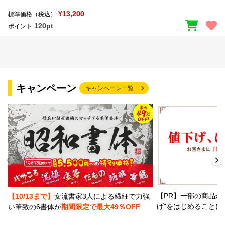
¥13,200
標準価格（税込）
120pt
ポイント
キャンペーン
キャンペーン一覧
【PR】一部の商品か
【10/13まで】
女流書家3人による繊細で力強
げ"をはじめることに
い筆致の6書体が
期間限定で最大49％OFF