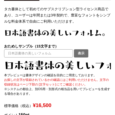
タカ書体として初めてのサブスクリプション型ライセンス商品で
文字種類
あり、ユーザーは年間または3年契約で、豊富なフォントをシンプ
ルな料金体系で自由にご利用いただけます。
価格帯
〜
おためしサンプル（15文字まで）
表示
リセット
検索
本プレビューは書体デザインの確認を目的にご用意しております。
お探しの文字が収録されているかの確認にはご利用いただけません。文字の
収録状況はページ下部の [文字セット] にてご確認ください。
※システムの都合上、別OS用・別形式の相当品を用いてプレビューを生成す
る場合があります。
¥16,500
標準価格（税込）
150pt
ポイント