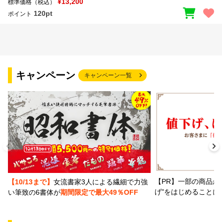
¥13,200
標準価格（税込）
120pt
ポイント
キャンペーン
キャンペーン一覧
【PR】一部の商品か
【10/13まで】
女流書家3人による繊細で力強
げ"をはじめることに
い筆致の6書体が
期間限定で最大49％OFF