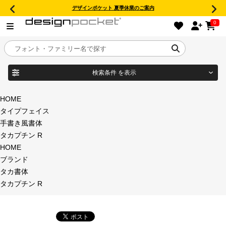
デザインポケット 夏季休業のご案内
0
検索条件
を表示
目的別フォントガイド
ブランド
HOME
タイプフェイス
特集
手書き風書体
タカプチン R
商品名
おすすめ
HOME
ブランド
年間ライセンス商品
タカ書体
フォント形式
タカプチン R
キャンペーン一覧
タイプフェイス