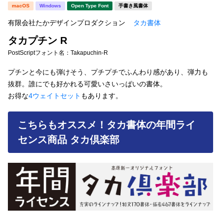
新着一覧
macOS
Windows
Open Type Font
手書き風書体
明朝体
角ゴシック
有限会社たかデザインプロダクション
タカ書体
丸ゴシック
楷書体
タカプチン R
カート
0
宋朝体
清朝体
PostScriptフォント名：
Takapuchin-R
教科書体
行書体
プチンと今にも弾けそう、プチプチでふんわり感があり、弾力も
マイページ
抜群。誰にでも好かれる可愛いさいっぱいの書体。
草書体
勘亭流
お得な
4ウェイトセット
もあります。
お気に入り
江戸文字
デザイン毛筆
こちらもオススメ！タカ書体の年間ライ
すべてを表示
ご利用ガイド
センス商品 タカ倶楽部
太さ・ウェイト
よくあるご質問
お問い合わせ
セット or 単体