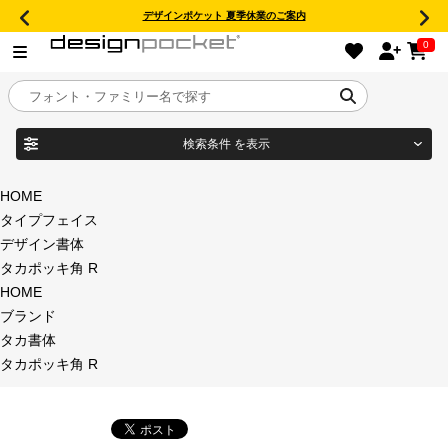
デザインポケット 夏季休業のご案内
0
検索条件
を表示
目的別フォントガイド
ブランド
HOME
タイプフェイス
特集
デザイン書体
タカポッキ角 R
商品名
おすすめ
HOME
ブランド
年間ライセンス商品
タカ書体
フォント形式
タカポッキ角 R
キャンペーン一覧
タイプフェイス