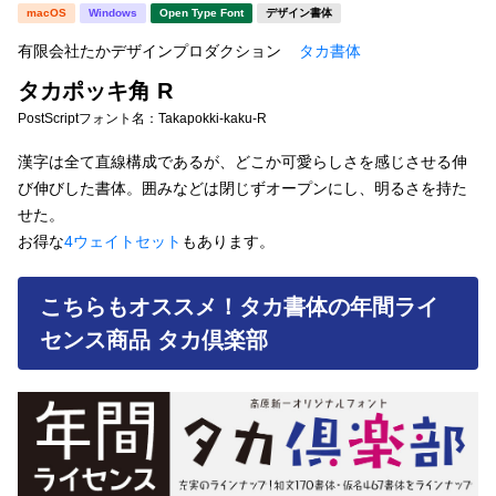
新着一覧
macOS
Windows
Open Type Font
デザイン書体
明朝体
角ゴシック
有限会社たかデザインプロダクション
タカ書体
丸ゴシック
楷書体
タカポッキ角 R
カート
0
宋朝体
清朝体
PostScriptフォント名：
Takapokki-kaku-R
教科書体
行書体
漢字は全て直線構成であるが、どこか可愛らしさを感じさせる伸
マイページ
び伸びした書体。囲みなどは閉じずオープンにし、明るさを持た
草書体
勘亭流
せた。
お気に入り
お得な
4ウェイトセット
もあります。
江戸文字
デザイン毛筆
すべてを表示
ご利用ガイド
こちらもオススメ！タカ書体の年間ライ
センス商品 タカ倶楽部
太さ・ウェイト
よくあるご質問
お問い合わせ
セット or 単体