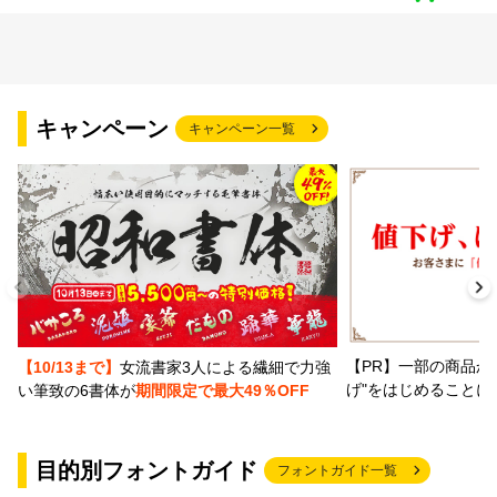
キャンペーン
キャンペーン一覧
【PR】一部の商品か
【10/13まで】
女流書家3人による繊細で力強
げ"をはじめることに
い筆致の6書体が
期間限定で最大49％OFF
目的別フォントガイド
フォントガイド一覧