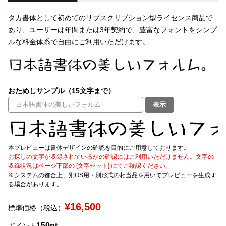
タカ書体として初めてのサブスクリプション型ライセンス商品で
文字種類
あり、ユーザーは年間または3年契約で、豊富なフォントをシンプ
ルな料金体系で自由にご利用いただけます。
価格帯
〜
おためしサンプル（15文字まで）
表示
リセット
検索
本プレビューは書体デザインの確認を目的にご用意しております。
お探しの文字が収録されているかの確認にはご利用いただけません。文字の
収録状況はページ下部の [文字セット] にてご確認ください。
※システムの都合上、別OS用・別形式の相当品を用いてプレビューを生成す
る場合があります。
¥16,500
標準価格（税込）
150pt
ポイント