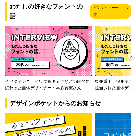
わたしの好きなフォントの
インタビュー一
話
覧
イワタミンゴ、イワタ福まるごなどの開発に
東亜重工、福まるご
携わった書体デザイナー・本多育実さん
担当された書体デザ
デザインポケットからのお知らせ