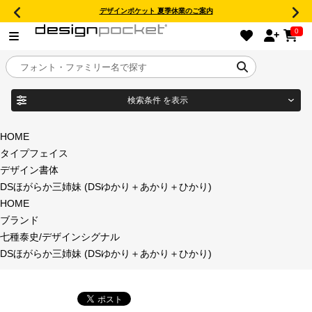
デザインポケット 夏季休業のご案内
0
検索条件
を表示
目的別フォントガイド
ブランド
HOME
タイプフェイス
特集
デザイン書体
DSほがらか三姉妹 (DSゆかり＋あかり＋ひかり)
商品名
おすすめ
HOME
ブランド
年間ライセンス商品
七種泰史/デザインシグナル
フォント形式
DSほがらか三姉妹 (DSゆかり＋あかり＋ひかり)
キャンペーン一覧
タイプフェイス