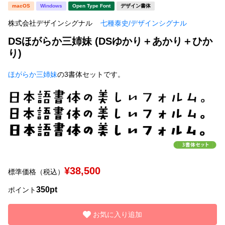
新着一覧
macOS
Windows
Open Type Font
デザイン書体
明朝体
角ゴシック
株式会社デザインシグナル
七種泰史/デザインシグナル
丸ゴシック
楷書体
DSほがらか三姉妹 (DSゆかり＋あかり＋ひか
カート
0
宋朝体
清朝体
り)
教科書体
行書体
ほがらか三姉妹
の3書体セットです。
マイページ
草書体
勘亭流
お気に入り
江戸文字
デザイン毛筆
すべてを表示
ご利用ガイド
太さ・ウェイト
よくあるご質問
¥38,500
標準価格（税込）
350pt
ポイント
お問い合わせ
セット or 単体
お気に入り追加