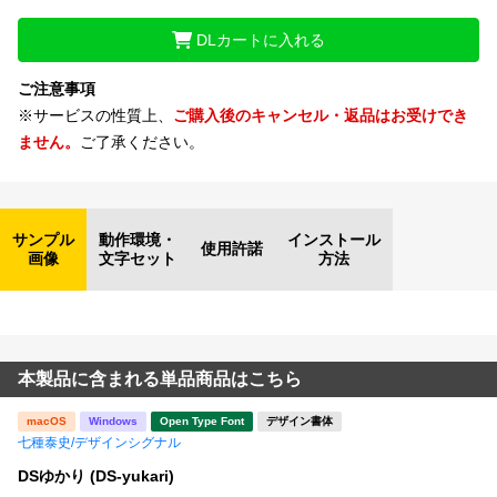
DLカートに入れる
文字種類
ご注意事項
※サービスの性質上、
ご購入後のキャンセル・返品はお受けでき
ません。
ご了承ください。
価格帯
〜
サンプル
動作環境・
インストール
リセット
検索
使用許諾
画像
文字セット
方法
本製品に含まれる単品商品はこちら
macOS
Windows
Open Type Font
デザイン書体
七種泰史/デザインシグナル
DSゆかり (DS-yukari)