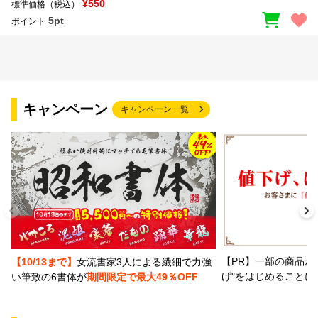
¥550
標準価格（税込）
5pt
ポイント
キャンペーン
キャンペーン一覧
【PR】一部の商品か
【10/13まで】
女流書家3人による繊細で力強
げ"をはじめることに
い筆致の6書体が
期間限定で最大49％OFF