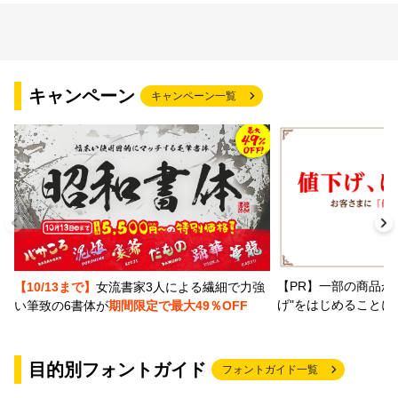
キャンペーン
キャンペーン一覧
【PR】一部の商品か
【10/13まで】
女流書家3人による繊細で力強
げ"をはじめることに
い筆致の6書体が
期間限定で最大49％OFF
目的別フォントガイド
フォントガイド一覧