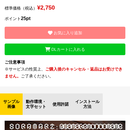
¥2,750
標準価格（税込）
文字種類
25pt
ポイント
お気に入り追加
価格帯
〜
DLカートに入れる
ご注意事項
リセット
検索
※サービスの性質上、
ご購入後のキャンセル・返品はお受けでき
ません。
ご了承ください。
サンプル
動作環境・
インストール
使用許諾
画像
文字セット
方法