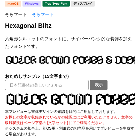
新着一覧
macOS
Windows
True Type Font
ディスプレイ
明朝体
角ゴシック
そらマート
そらマート
丸ゴシック
楷書体
Hexagonal Blitz
カート
0
宋朝体
清朝体
六角形シルエットのフォントに、サイバーパンク的な装飾を加え
教科書体
行書体
たフォントです。
マイページ
草書体
勘亭流
お気に入り
江戸文字
デザイン毛筆
おためしサンプル（15文字まで）
すべてを表示
ご利用ガイド
表示
太さ・ウェイト
よくあるご質問
本プレビューは書体デザインの確認を目的にご用意しております。
お探しの文字が収録されているかの確認にはご利用いただけません。文字の
お問い合わせ
収録状況はページ下部の [文字セット] にてご確認ください。
セット or 単体
※システムの都合上、別OS用・別形式の相当品を用いてプレビューを生成す
る場合があります。