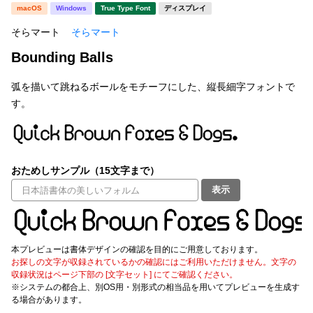
新着一覧
macOS
Windows
True Type Font
ディスプレイ
明朝体
角ゴシック
そらマート
そらマート
丸ゴシック
楷書体
Bounding Balls
カート
0
宋朝体
清朝体
弧を描いて跳ねるボールをモチーフにした、縦長細字フォントで
教科書体
行書体
す。
マイページ
草書体
勘亭流
お気に入り
江戸文字
デザイン毛筆
おためしサンプル（15文字まで）
すべてを表示
ご利用ガイド
表示
太さ・ウェイト
よくあるご質問
本プレビューは書体デザインの確認を目的にご用意しております。
お探しの文字が収録されているかの確認にはご利用いただけません。文字の
お問い合わせ
収録状況はページ下部の [文字セット] にてご確認ください。
セット or 単体
※システムの都合上、別OS用・別形式の相当品を用いてプレビューを生成す
る場合があります。