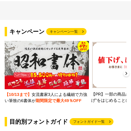
キャンペーン
キャンペーン一覧
【PR】一部の商品か
【10/13まで】
女流書家3人による繊細で力強
げ"をはじめることに
い筆致の6書体が
期間限定で最大49％OFF
目的別フォントガイド
フォントガイド一覧