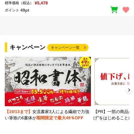
¥5,478
標準価格（税込）
49pt
ポイント
キャンペーン
キャンペーン一覧
【PR】一部の商品か
【10/13まで】
女流書家3人による繊細で力強
げ"をはじめることに
い筆致の6書体が
期間限定で最大49％OFF