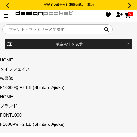
デザインポケット 夏季休業のご案内
0
検索条件
を表示
目的別フォントガイド
ブランド
HOME
タイプフェイス
特集
楷書体
商品名
F1000-楷 F2 EB (Shintaro Ajioka)
おすすめ
HOME
ブランド
フォント形式
年間ライセンス商品
FONT1000
F1000-楷 F2 EB (Shintaro Ajioka)
キャンペーン一覧
タイプフェイス