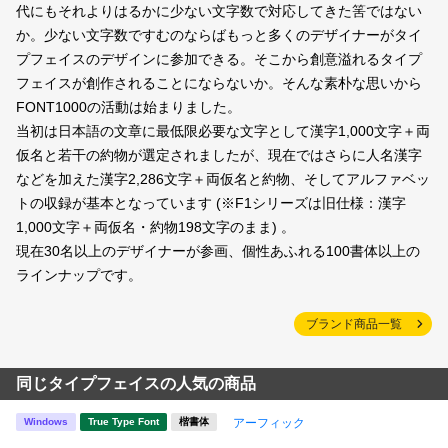
代にもそれよりはるかに少ない文字数で対応してきた筈ではない
か。少ない文字数ですむのならばもっと多くのデザイナーがタイ
プフェイスのデザインに参加できる。そこから創意溢れるタイプ
フェイスが創作されることにならないか。そんな素朴な思いから
FONT1000の活動は始まりました。
当初は日本語の文章に最低限必要な文字として漢字1,000文字＋両
仮名と若干の約物が選定されましたが、現在ではさらに人名漢字
などを加えた漢字2,286文字＋両仮名と約物、そしてアルファベッ
トの収録が基本となっています
(※F1シリーズは旧仕様：漢字
1,000文字＋両仮名・約物198文字のまま)
。
現在30名以上のデザイナーが参画、個性あふれる100書体以上の
ラインナップです。
ブランド商品一覧
同じタイプフェイスの人気の商品
Windows
True Type Font
楷書体
アーフィック