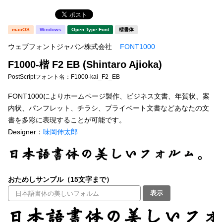
明朝体
角ゴシック
新着一覧
macOS
Windows
Open Type Font
楷書体
丸ゴシック
楷書体
ウェブフォントジャパン株式会社
FONT1000
宋朝体
清朝体
F1000-楷 F2 EB (Shintaro Ajioka)
カート
0
PostScriptフォント名：
F1000-kai_F2_EB
教科書体
行書体
FONT1000によりホームページ製作、ビジネス文書、年賀状、案
マイページ
草書体
勘亭流
内状、パンフレット、チラシ、プライベート文書などあなたの文
書を多彩に表現することが可能です。
江戸文字
デザイン毛筆
お気に入り
Designer：
味岡伸太郎
すべてを表示
ご利用ガイド
太さ・ウェイト
おためしサンプル（15文字まで）
よくあるご質問
表示
セット or 単体