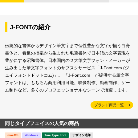
J-FONTの紹介
伝統的な書体からデザイン筆文字まで個性豊かな文字が揃う白舟
書体と、看板の揮毫から生まれた毛筆書体で日本語の文字表現を
豊かにする昭和書体。日本国内の２大筆文字フォントメーカーが
生み出した筆文字フォントのサブスクサービス「J-Font.com (ジ
ェイフォントドットコム)」。 「J-Font.com」が提供する筆文字
フォントは、もちろん商用利用可能。映像制作、動画制作、ゲー
ム制作など、多くのプロフェッショナルなシーンで活躍します。
ブランド商品一覧
同じタイプフェイスの人気の商品
macOS
Windows
True Type Font
デザイン毛筆