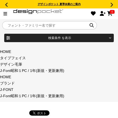
デザインポケット 夏季休業のご案内
0
検索条件
を表示
目的別フォントガイド
ブランド
HOME
タイプフェイス
特集
デザイン毛筆
J-Font昭和１PC / 1年(新規・更新兼用)
商品名
おすすめ
HOME
ブランド
年間ライセンス商品
J-FONT
フォント形式
J-Font昭和１PC / 1年(新規・更新兼用)
キャンペーン一覧
タイプフェイス