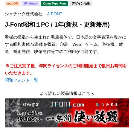
新着一覧
macOS
Windows
Open Type Font
デザイン毛筆
明朝体
角ゴシック
シャチハタ株式会社
J-FONT
丸ゴシック
楷書体
J-Font昭和１PC / 1年(新規・更新兼用)
カート
0
宋朝体
清朝体
看板の揮毫から生まれた毛筆書体で、日本語の文字表現を豊かに
教科書体
行書体
する昭和書体72書体を収録。印刷、Web、ゲーム、遊技機、放
マイページ
送、番組制作、映像制作等でのご利用が可能です。
草書体
勘亭流
お気に入り
※ご注文完了後、年間ライセンスのご利用開始まで数日お時間を
江戸文字
デザイン毛筆
いただきます。
昭和フォント一覧
すべてを表示
ご利用ガイド
より詳しい製品情報はこちら
太さ・ウェイト
よくあるご質問
お問い合わせ
セット or 単体