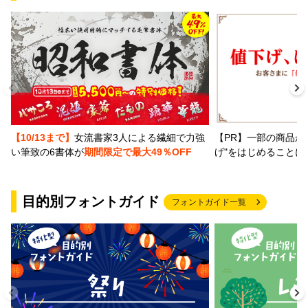
【PR】一部の商品か
【10/13まで】
女流書家3人による繊細で力強
げ"をはじめることに
い筆致の6書体が
期間限定で最大49％OFF
目的別フォントガイド
フォントガイド一覧