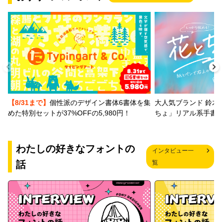
【8/31まで】
個性派のデザイン書体6書体を集
大人気ブランド 鈴木
めた特別セットが37%OFFの5,980円！
ちょ」リアル系手書
わたしの好きなフォントの
インタビュー一
話
覧