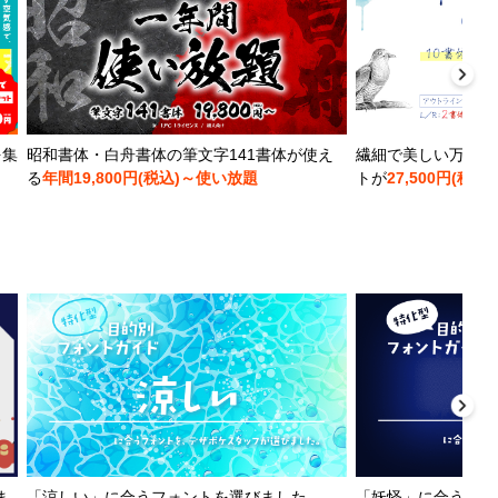
を集
昭和書体・白舟書体の筆文字141書体が使え
繊細で美しい万年筆
る
年間19,800円(税込)～使い放題
トが
27,500円(税込)
ま
「涼しい」に合うフォントを選びました
「妖怪」に合うフォ