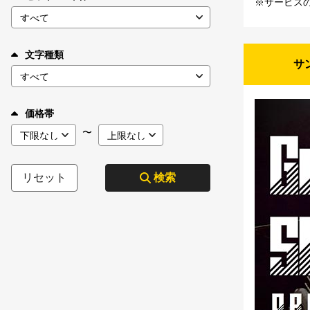
※サービス
文字種類
サ
価格帯
〜
リセット
検索