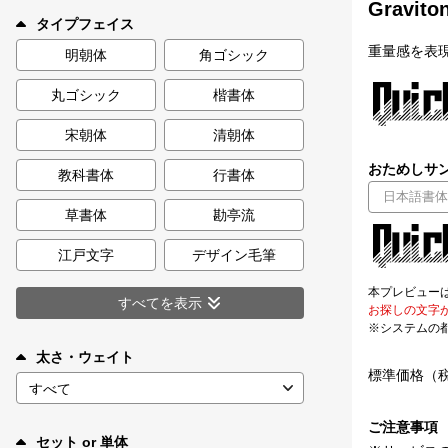
Graviton
新着一覧
タイプフェイス
重量感を表
明朝体
角ゴシック
丸ゴシック
楷書体
カート
0
宋朝体
清朝体
マイページ
おためしサン
教科書体
行書体
お気に入り
草書体
勘亭流
江戸文字
デザイン毛筆
ご利用ガイド
本プレビュー
すべてを表示
お探しの文字
※システムの
よくあるご質問
太さ・ウェイト
標準価格（
お問い合わせ
ご注意事項
セット or 単体