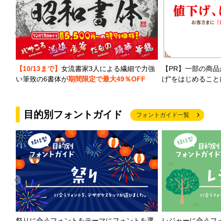
【PR】一部の商品
【10/13まで】
女流書家3人による繊細で力強
げ"をはじめるこ
い筆致の6書体が
期間限定で最大49％OFF
目的別フォントガイド
フォントガイド一覧
祭りに合うフォントをテーマにフォントを選
レジャーに合うフ