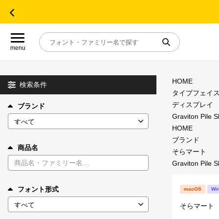
menu
HOME
目的別フォントガイド
検索条件
タイプフェイ
ディスプレイ
ブランド
特集
Graviton Pile 
HOME
おすすめ
ブランド
商品名
そらマート
Graviton Pile 
年間ライセンス商品
フォント形式
macOS
Wi
キャンペーン一覧
そらマート