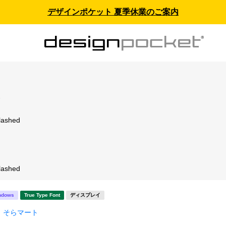
デザインポケット 夏季休業のご案内
ス
Slashed
Slashed
ndows
True Type Font
ディスプレイ
そらマート