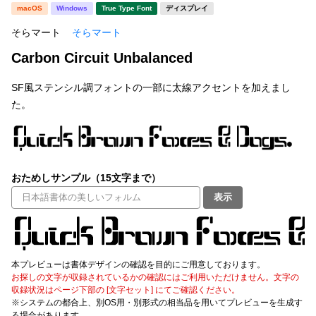
新着一覧
macOS
Windows
True Type Font
ディスプレイ
明朝体
角ゴシック
そらマート
そらマート
丸ゴシック
楷書体
Carbon Circuit Unbalanced
カート
0
宋朝体
清朝体
SF風ステンシル調フォントの一部に太線アクセントを加えまし
教科書体
行書体
た。
マイページ
草書体
勘亭流
お気に入り
江戸文字
デザイン毛筆
おためしサンプル（15文字まで）
すべてを表示
ご利用ガイド
表示
太さ・ウェイト
よくあるご質問
本プレビューは書体デザインの確認を目的にご用意しております。
お問い合わせ
お探しの文字が収録されているかの確認にはご利用いただけません。文字の
セット or 単体
収録状況はページ下部の [文字セット] にてご確認ください。
※システムの都合上、別OS用・別形式の相当品を用いてプレビューを生成す
る場合があります。