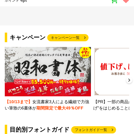
4pt
ポイント
キャンペーン
キャンペーン一覧
【PR】一部の商品か
【10/13まで】
女流書家3人による繊細で力強
げ"をはじめることに
い筆致の6書体が
期間限定で最大49％OFF
目的別フォントガイド
フォントガイド一覧