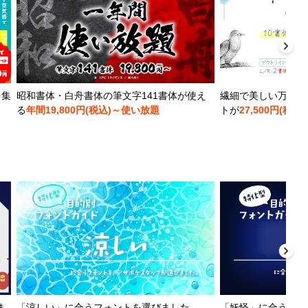
を集
昭和書体・白舟書体の筆文字141書体が使え
繊細で美しい万年筆
る
年間19,800円(税込)～使い放題
トが
27,500円(税込)
ま
「涼しい」に合うフォントを選びました
「妖怪」に合うフォ