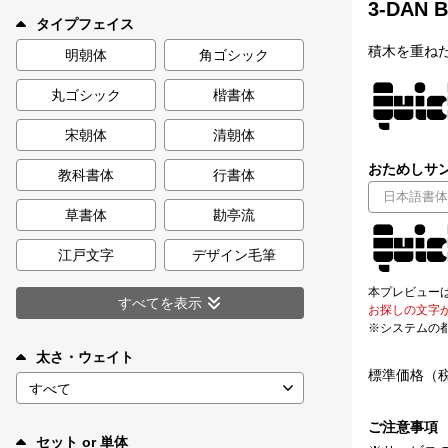
3-DAN B
新着一覧
タイプフェイス
積木を重ね
明朝体
角ゴシック
丸ゴシック
楷書体
カート
0
宋朝体
清朝体
マイページ
おためしサン
教科書体
行書体
お気に入り
草書体
勘亭流
江戸文字
デザイン毛筆
ご利用ガイド
本プレビュー
すべてを表示
お探しの文字
※システムの
よくあるご質問
太さ・ウェイト
標準価格（
お問い合わせ
ご注意事項
セット or 単体