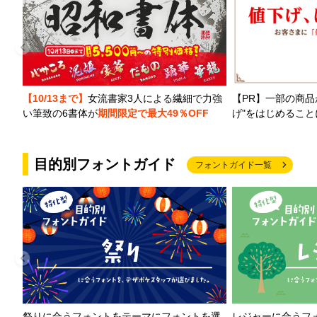
【PR】一部の商品
【10/13まで】
女流書家3人による繊細で力強
げ"をはじめるこ
い筆致の6書体が
期間限定で最大49％OFF
目的別フォントガイド
フォントガイド一覧
祭りに合うフォントをテーマにフォントを選
レジャーに合うフ