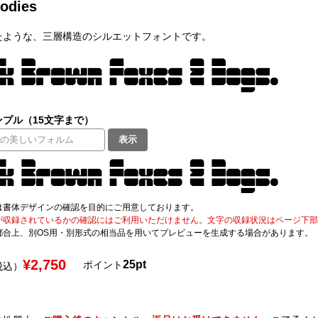
odies
たような、三層構造のシルエットフォントです。
プル（15文字まで）
表示
は書体デザインの確認を目的にご用意しております。
が収録されているかの確認にはご利用いただけません。文字の収録状況はページ下部の 
都合上、別OS用・別形式の相当品を用いてプレビューを生成する場合があります。
¥2,750
25pt
ポイント
税込）