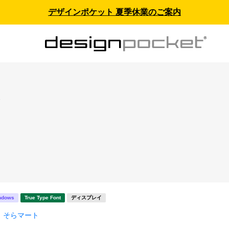
デザインポケット 夏季休業のご案内
ス
ndows
True Type Font
ディスプレイ
そらマート