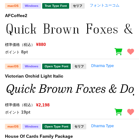
フォントユーコム
macOS
Windows
True Type Font
セリフ
AFCoffee2
¥880
標準価格（税込）
8pt
ポイント
Dharma Type
macOS
Windows
Open Type Font
セリフ
Victorian Orchid Light Italic
¥2,198
標準価格（税込）
19pt
ポイント
Dharma Type
macOS
Windows
Open Type Font
セリフ
House Of Cards Family Package