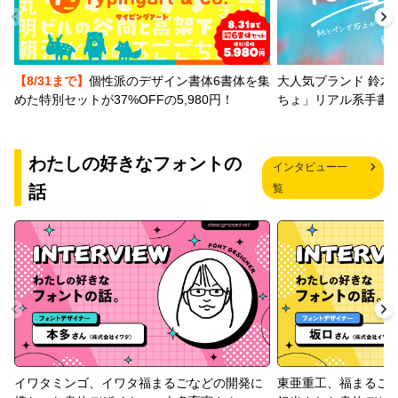
【8/31まで】
個性派のデザイン書体6書体を集
大人気ブランド 鈴木
めた特別セットが37%OFFの5,980円！
ちょ」リアル系手書
わたしの好きなフォントの
インタビュー一
話
覧
イワタミンゴ、イワタ福まるごなどの開発に
東亜重工、福まるご