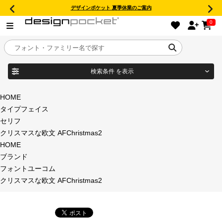
デザインポケット 夏季休業のご案内
0
検索条件
を表示
目的別フォントガイド
ブランド
HOME
タイプフェイス
特集
セリフ
クリスマスな欧文 AFChristmas2
商品名
おすすめ
HOME
ブランド
年間ライセンス商品
フォントユーコム
フォント形式
クリスマスな欧文 AFChristmas2
キャンペーン一覧
タイプフェイス