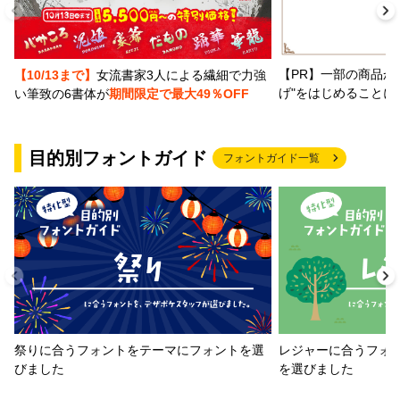
【PR】一部の商品か
【10/13まで】
女流書家3人による繊細で力強
げ"をはじめることに
い筆致の6書体が
期間限定で最大49％OFF
目的別フォントガイド
フォントガイド一覧
祭りに合うフォントをテーマにフォントを選
レジャーに合うフォ
びました
を選びました