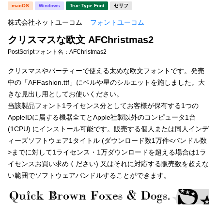
新着一覧
macOS
Windows
True Type Font
セリフ
明朝体
角ゴシック
株式会社ネットユーコム
フォントユーコム
丸ゴシック
楷書体
クリスマスな欧文 AFChristmas2
カート
0
宋朝体
清朝体
PostScriptフォント名：
AFChristmas2
教科書体
行書体
クリスマスやパーティーで使える太めな欧文フォントです。発売
マイページ
中の「AFFashion.ttf」にベルや星のシルエットを施しました。大
草書体
勘亭流
きな見出し用としてお使いください。
お気に入り
当該製品フォント1ライセンス分としてお客様が保有する1つの
江戸文字
デザイン毛筆
AppleIDに属する機器全てとApple社製以外のコンピュータ1台
(1CPU) にインストール可能です。販売する個人または同人インデ
すべてを表示
ご利用ガイド
ィーズソフトウェア1タイトル (ダウンロード数1万件<バンドル数
>までに対して1ライセンス・1万ダウンロードを超える場合は1ラ
太さ・ウェイト
よくあるご質問
イセンスお買い求めください) 又はそれに対応する販売数を超えな
い範囲でソフトウェアバンドルすることができます。
お問い合わせ
セット or 単体