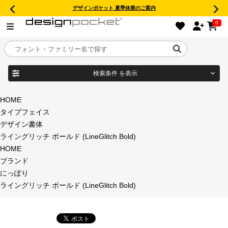
デザインポケット 夏季休業のご案内
0
検索条件
を表示
目的別フォントガイド
ブランド
HOME
タイプフェイス
特集
デザイン書体
ライングリッチ ボールド (LineGlitch Bold)
商品名
おすすめ
HOME
ブランド
年間ライセンス商品
にっぽり
フォント形式
ライングリッチ ボールド (LineGlitch Bold)
キャンペーン一覧
タイプフェイス