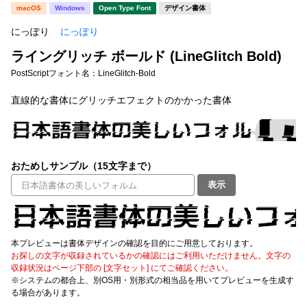
新着一覧
macOS
Windows
Open Type Font
デザイン書体
明朝体
角ゴシック
にっぽり
にっぽり
丸ゴシック
楷書体
ライングリッチ ボールド (LineGlitch Bold)
カート
0
宋朝体
清朝体
PostScriptフォント名：
LineGlitch-Bold
教科書体
行書体
直線的な書体にグリッチエフェクトのかかった書体
マイページ
草書体
勘亭流
お気に入り
江戸文字
デザイン毛筆
おためしサンプル（15文字まで）
すべてを表示
表示
ご利用ガイド
太さ・ウェイト
よくあるご質問
本プレビューは書体デザインの確認を目的にご用意しております。
お探しの文字が収録されているかの確認にはご利用いただけません。文字の
お問い合わせ
収録状況はページ下部の [文字セット] にてご確認ください。
セット or 単体
※システムの都合上、別OS用・別形式の相当品を用いてプレビューを生成す
る場合があります。