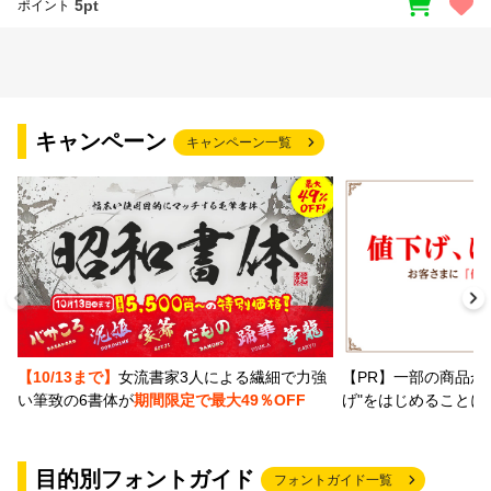
5pt
ポイント
キャンペーン
キャンペーン一覧
【PR】一部の商品か
【10/13まで】
女流書家3人による繊細で力強
げ"をはじめることに
い筆致の6書体が
期間限定で最大49％OFF
目的別フォントガイド
フォントガイド一覧