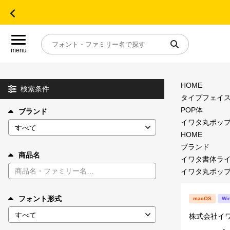
menu
HOME
目的別フォントガイド
検索条件
タイプフェイ
POP体
ブランド
特集
イワタ丸ポップB
HOME
おすすめ
ブランド
商品名
イワタ書体ラ
イワタ丸ポップB
年間ライセンス商品
フォント形式
macOS
Wi
キャンペーン一覧
株式会社イ