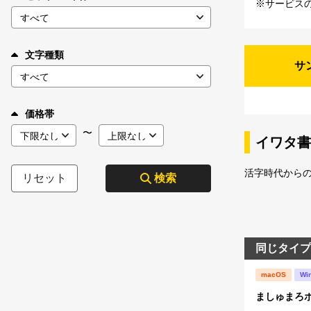
※サービス
文字種類
サ
価格帯
〜
イワタ書
活字時代から
リセット
検索
同じタイプ
macOS
Wi
ましゅまろポ