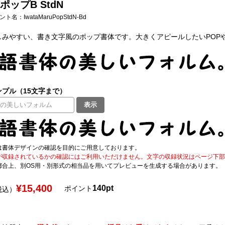
ップB StdN
フォント名：
IwataMaruPopStdN-Bd
しみやすい、書き文字風のポップ書体です。大きくアピールしたいPOP
プル（15文字まで）
表示
は書体デザインの確認を目的にご用意しております。
が収録されているかの確認にはご利用いただけません。文字の収録状況はページ下部の 
都合上、別OS用・別形式の相当品を用いてプレビューを生成する場合があります。
¥15,400
140pt
ポイント
税込）