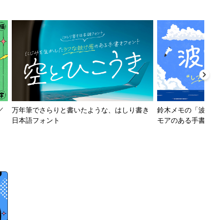
／
万年筆でさらりと書いたような、はしり書き
鈴木メモの「波とか
日本語フォント
モアのある手書きフ