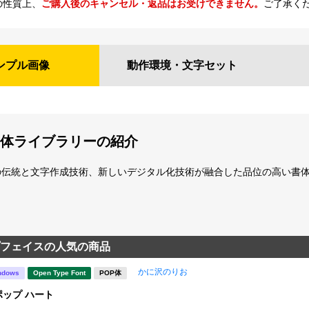
の性質上、
ご購入後のキャンセル・返品はお受けできません。
ご了承く
ンプル
画像
動作環境・
文字セット
体ライブラリーの紹介
の伝統と文字作成技術、新しいデジタル化技術が融合した品位の高い書
フェイスの人気の商品
かに沢のりお
ndows
Open Type Font
POP体
ップ ハート