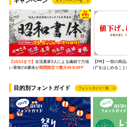
キャンペーン
キャンペーン一覧
【PR】一部の商品
【10/13まで】
女流書家3人による繊細で力強
げ"をはじめるこ
い筆致の6書体が
期間限定で最大49％OFF
目的別フォントガイド
フォントガイド一覧