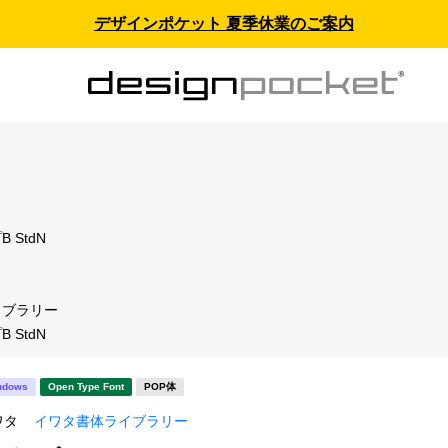
デザインポケット 夏季休業のご案内
ス
 StdN
イブラリー
 StdN
ndows
Open Type Font
POP体
ワタ
イワタ書体ライブラリー