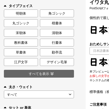
イワタ丸ポ
新着一覧
タイプフェイス
PostScript
明朝体
角ゴシック
個性的で親
丸ゴシック
楷書体
カート
0
宋朝体
清朝体
マイページ
教科書体
行書体
おためしサン
お気に入り
草書体
勘亭流
江戸文字
デザイン毛筆
ご利用ガイド
本プレビュー
すべてを表示
お探しの文字
※システムの
よくあるご質問
太さ・ウェイト
標準価格（
お問い合わせ
ご注意事項
セット or 単体