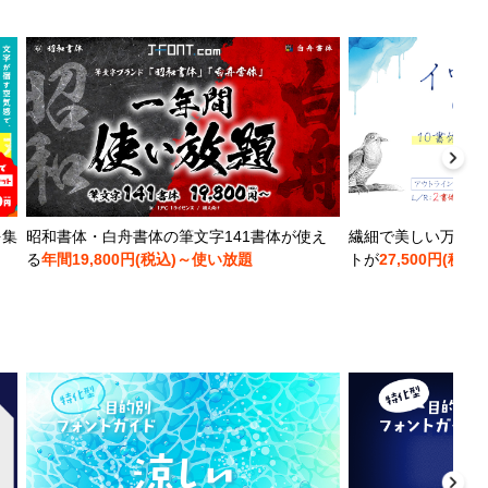
を集
昭和書体・白舟書体の筆文字141書体が使え
繊細で美しい万年筆
る
年間19,800円(税込)～使い放題
トが
27,500円(税込)