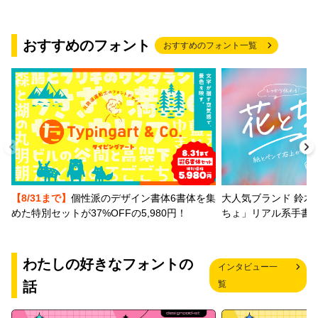
おすすめのフォント
おすすめのフォント一覧
【8/31まで】
個性派のデザイン書体6書体を集
大人気ブランド 鈴木
めた特別セットが37%OFFの5,980円！
ちょ」リアル系手書
わたしの好きなフォントの
インタビュー一
話
覧