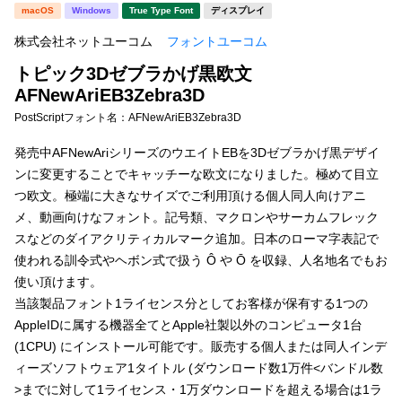
新着一覧
macOS
Windows
True Type Font
ディスプレイ
明朝体
角ゴシック
株式会社ネットユーコム
フォントユーコム
丸ゴシック
楷書体
トピック3Dゼブラかげ黒欧文
カート
0
宋朝体
清朝体
AFNewAriEB3Zebra3D
PostScriptフォント名：
AFNewAriEB3Zebra3D
教科書体
行書体
マイページ
発売中AFNewAriシリーズのウエイトEBを3Dゼブラかげ黒デザイ
草書体
勘亭流
ンに変更することでキャッチーな欧文になりました。極めて目立
お気に入り
つ欧文。極端に大きなサイズでご利用頂ける個人同人向けアニ
江戸文字
デザイン毛筆
メ、動画向けなフォント。記号類、マクロンやサーカムフレック
スなどのダイアクリティカルマーク追加。日本のローマ字表記で
すべてを表示
ご利用ガイド
使われる訓令式やヘボン式で扱う Ô や Ō を収録、人名地名でもお
使い頂けます。
太さ・ウェイト
よくあるご質問
当該製品フォント1ライセンス分としてお客様が保有する1つの
AppleIDに属する機器全てとApple社製以外のコンピュータ1台
(1CPU) にインストール可能です。販売する個人または同人インデ
お問い合わせ
セット or 単体
ィーズソフトウェア1タイトル (ダウンロード数1万件<バンドル数
>までに対して1ライセンス・1万ダウンロードを超える場合は1ラ