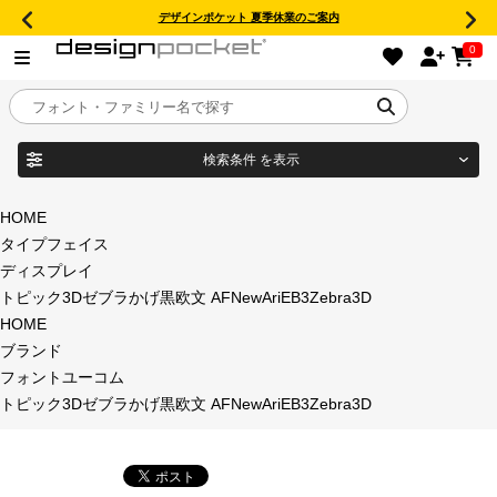
デザインポケット 夏季休業のご案内
0
検索条件
を表示
目的別フォントガイド
ブランド
HOME
タイプフェイス
特集
ディスプレイ
トピック3Dゼブラかげ黒欧文 AFNewAriEB3Zebra3D
商品名
おすすめ
HOME
ブランド
年間ライセンス商品
フォントユーコム
フォント形式
トピック3Dゼブラかげ黒欧文 AFNewAriEB3Zebra3D
キャンペーン一覧
タイプフェイス