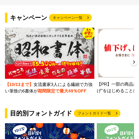
キャンペーン
キャンペーン一覧
【PR】一部の商品か
【10/13まで】
女流書家3人による繊細で力強
げ"をはじめることに
い筆致の6書体が
期間限定で最大49％OFF
目的別フォントガイド
フォントガイド一覧