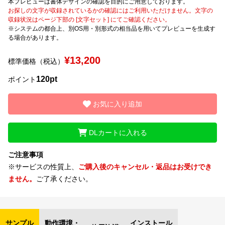
本プレビューは書体デザインの確認を目的にご用意しております。
お探しの文字が収録されているかの確認にはご利用いただけません。文字の
収録状況はページ下部の [文字セット] にてご確認ください。
文字種類
※システムの都合上、別OS用・別形式の相当品を用いてプレビューを生成す
る場合があります。
¥13,200
標準価格（税込）
価格帯
120pt
〜
ポイント
お気に入り追加
リセット
検索
DLカートに入れる
ご注意事項
※サービスの性質上、
ご購入後のキャンセル・返品はお受けでき
ません。
ご了承ください。
サンプル
動作環境・
インストール