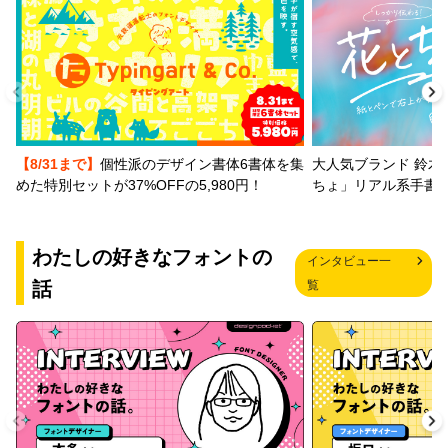
【8/31まで】
個性派のデザイン書体6書体を集
大人気ブランド 鈴木
めた特別セットが37%OFFの5,980円！
ちょ」リアル系手書
わたしの好きなフォントの
インタビュー一
話
覧