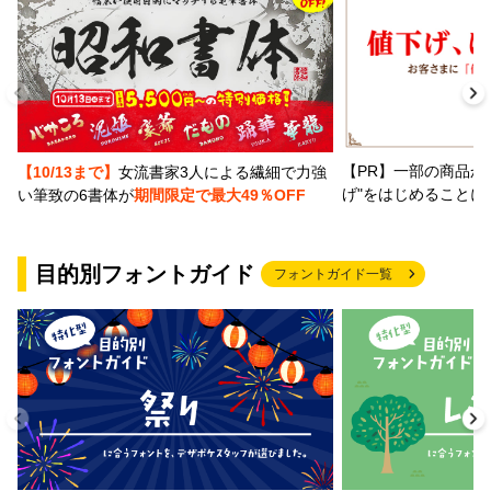
【PR】一部の商品か
【10/13まで】
女流書家3人による繊細で力強
げ"をはじめることに
い筆致の6書体が
期間限定で最大49％OFF
目的別フォントガイド
フォントガイド一覧