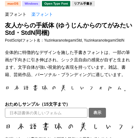
新着一覧
macOS
Windows
Open Type Font
リアル手書き
明朝体
角ゴシック
楽フォント
楽フォント
丸ゴシック
楷書体
友人からの手紙体 (ゆうじんからのてがみたい
カート
0
宋朝体
清朝体
Std・StdN同梱)
PostScriptフォント名：
YuzinkaranotegamiStd, YuzinkaranotegamiStdN
教科書体
行書体
マイページ
全体的に特徴的なデザインを施した手書きフォントは、一部の筆
草書体
勘亭流
画が下向きに引き伸ばされ、シック且自由の感覚が自ずと生まれ
お気に入り
ます。文字自体が強い視覚的な表現を持っています。雑誌、書
江戸文字
デザイン毛筆
籍、芸術作品、パーソナル・ブランディングに適しています。
すべてを表示
ご利用ガイド
太さ・ウェイト
よくあるご質問
おためしサンプル（15文字まで）
表示
お問い合わせ
セット or 単体