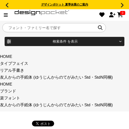
デザインポケット 夏季休業のご案内
0
検索条件
を表示
目的別フォントガイド
ブランド
HOME
タイプフェイス
特集
リアル手書き
友人からの手紙体 (ゆうじんからのてがみたい Std・StdN同梱)
商品名
おすすめ
HOME
ブランド
年間ライセンス商品
楽フォント
フォント形式
友人からの手紙体 (ゆうじんからのてがみたい Std・StdN同梱)
キャンペーン一覧
タイプフェイス