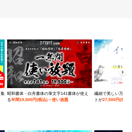
を集
昭和書体・白舟書体の筆文字141書体が使え
繊細で美しい万年筆
る
年間19,800円(税込)～使い放題
トが
27,500円(税込)