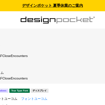
デザインポケット 夏季休業のご案内
ス
loseEncounters
コム
loseEncounters
ndows
True Type Font
ディスプレイ
ットユーコム
フォントユーコム