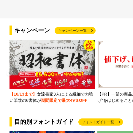
キャンペーン
キャンペーン一覧
【PR】一部の商品
【10/13まで】
女流書家3人による繊細で力強
げ"をはじめるこ
い筆致の6書体が
期間限定で最大49％OFF
目的別フォントガイド
フォントガイド一覧