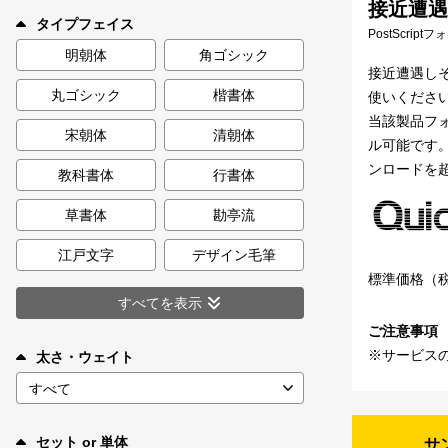
接近遭遇欧文
新着一覧
タイプフェイス
PostScript
明朝体
角ゴシック
接近遭遇し
丸ゴシック
楷書体
使いください
カート
0
当該製品フォ
宋朝体
清朝体
ル可能です。
マイページ
ンロードを
教科書体
行書体
お気に入り
草書体
勘亭流
江戸文字
デザイン毛筆
ご利用ガイド
標準価格（
すべてを表示
ご注意事項
よくあるご質問
※サービス
太さ・ウェイト
お問い合わせ
セット or 単体
サ