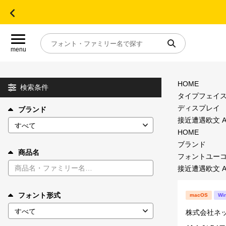
menu
HOME
目的別フォントガイド
検索条件
タイプフェイ
ディスプレイ
ブランド
特集
接近遭遇欧文 AFC
HOME
おすすめ
ブランド
商品名
フォントユー
接近遭遇欧文 AFC
年間ライセンス商品
フォント形式
macOS
Wi
キャンペーン一覧
株式会社ネ