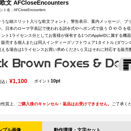
 AFCloseEncounters
フォント名：
AFCloseEncounters
そうな細スリット入りな欧文フォント。警告表示、案内メッセージ、ブ
。日本のローマ字表記で使われる訓令式やヘボン式で扱う Ô や Ō を
ント1ライセンス分としてお客様が保有する1つのAppleIDに属する機器全て
販売する個人または同人インディーズソフトウェア1タイトル (ダウン
超える場合は1ライセンスお買い求めください) 又はそれに対応する販
¥1,100
10pt
ポイント
税込）
の性質上、
ご購入後のキャンセル・返品はお受けできません。
ご了承く
ンプル
画像
動作環境・
文字セット