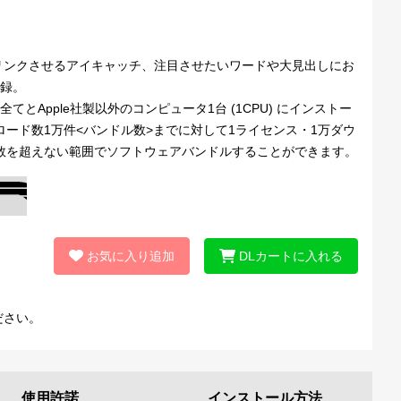
リンクさせるアイキャッチ、注目させたいワードや大見出しにお
収録。
とApple社製以外のコンピュータ1台 (1CPU) にインストー
ロード数1万件<バンドル数>までに対して1ライセンス・1万ダウ
売数を超えない範囲でソフトウェアバンドルすることができます。
お気に入り追加
DLカートに入れる
ださい。
使用許諾
インストール
方法