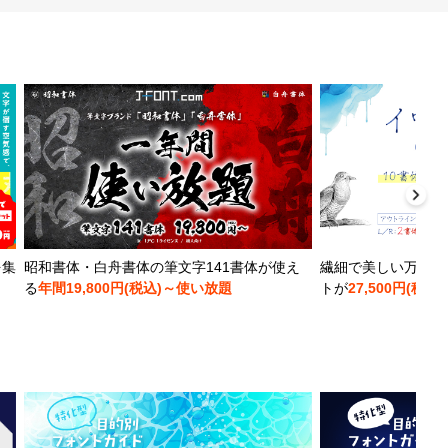
を集
昭和書体・白舟書体の筆文字141書体が使え
繊細で美しい万年筆
る
年間19,800円(税込)～使い放題
トが
27,500円(税込)