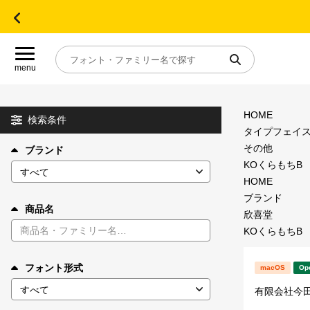
menu
HOME
目的別フォントガイド
検索条件
タイプフェイ
その他
ブランド
特集
KOくらもちB
HOME
おすすめ
ブランド
商品名
欣喜堂
KOくらもちB
年間ライセンス商品
フォント形式
macOS
Op
キャンペーン一覧
有限会社今