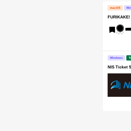
macOS
Wi
FURIKAKE! 
Windows
T
NIS Ticket