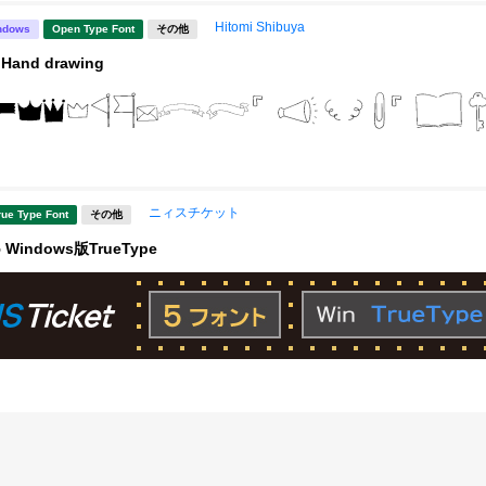
Hitomi Shibuya
ndows
Open Type Font
その他
Hand drawing
ニィスチケット
rue Type Font
その他
 5 Windows版TrueType