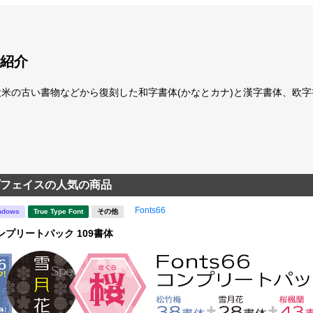
紹介
欧米の古い書物などから復刻した和字書体(かなとカナ)と漢字書体、欧
フェイスの人気の商品
Fonts66
ndows
True Type Font
その他
 コンプリートパック 109書体