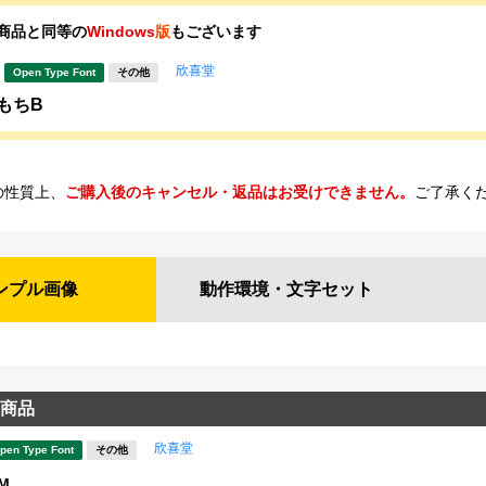
商品と同等の
Windows
版
もございます
欣喜堂
Open Type Font
その他
もちB
の性質上、
ご購入後のキャンセル・返品はお受けできません。
ご了承く
ンプル
画像
動作環境・
文字セット
商品
欣喜堂
pen Type Font
その他
M