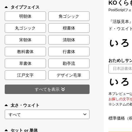
KOくら
新着一覧
タイプフェイス
PostScript
明朝体
角ゴシック
『活版見本
丸ゴシック
楷書体
ド・ウエイ
カート
0
宋朝体
清朝体
マイページ
教科書体
行書体
おためしサン
お気に入り
草書体
勘亭流
江戸文字
デザイン毛筆
ご利用ガイド
すべてを表示
本プレビュー
よくあるご質問
お探しの文字
※システムの
太さ・ウェイト
お問い合わせ
標準価格（
セット or 単体