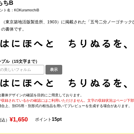
もちB
フォント名：
KOKuramochiB
』（東京築地活版製造所、1903）に掲載された「五号二分ノ一ゴチッ
トの書体です。
プル（15文字まで）
表示
は書体デザインの確認を目的にご用意しております。
が収録されているかの確認にはご利用いただけません。文字の収録状況はページ下部の 
都合上、別OS用・別形式の相当品を用いてプレビューを生成する場合があります。
¥1,650
15pt
ポイント
税込）