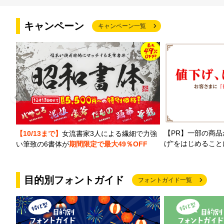
キャンペーン
キャンペーン一覧
【PR】一部の商品
【10/13まで】
女流書家3人による繊細で力強
げ"をはじめるこ
い筆致の6書体が
期間限定で最大49％OFF
目的別フォントガイド
フォントガイド一覧