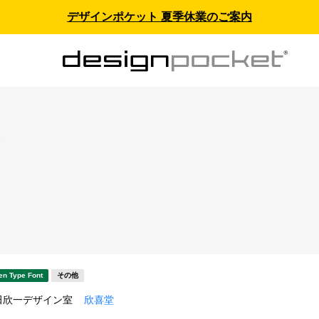
デザインポケット 夏季休業のご案内
ス
en Type Font
その他
田欣一デザイン室
欣喜堂