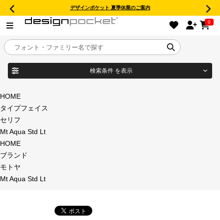
デザインポケット 夏季休業のご案内
0
検索条件
を表示
目的別フォントガイド
ブランド
HOME
タイプフェイス
特集
セリフ
Mt Aqua Std Lt
商品名
おすすめ
HOME
ブランド
年間ライセンス商品
モトヤ
フォント形式
Mt Aqua Std Lt
キャンペーン一覧
タイプフェイス