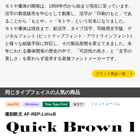
モトヤ書体の開発は、1950年代から始まり現在に至っています。
活字の製造販売を中心として創業し、活字が「印刷のもと」であ
ることから「もとや」＝「モトヤ」という社名になりました。
モトヤ書体は現在まで、鉛活字、タイプ活字、写植用文字版、デ
ジタルフォント (ビットマップフォント・アウトラインフォント)
と様々な組版手段に対応し、その製品形態を変えてきました。永
年にわたる書体開発の歴史の中で、「可読性の良さ」と「文字の
美しさ」を変わらず追求する老舗フォントメーカーです。
ブランド商品一覧
同じタイプフェイスの人気の商品
フォントユーコム
macOS
Windows
True Type Font
セリフ
復刻欧文 AF-REP-LithoB