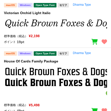
Dharma Type
macOS
Windows
Open Type Font
セリフ
Victorian Orchid Light Italic
¥2,198
標準価格（税込）
19pt
ポイント
Dharma Type
macOS
Windows
Open Type Font
セリフ
House Of Cards Family Package
¥5,498
標準価格（税込）
49pt
ポイント