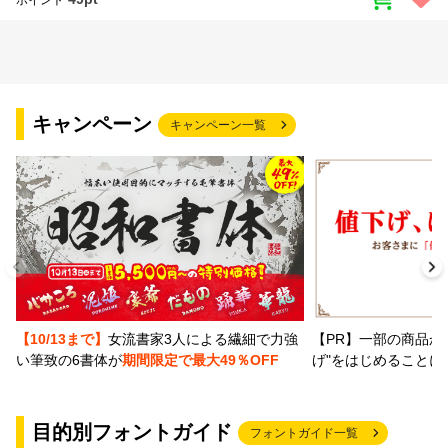
キャンペーン
キャンペーン一覧
【PR】一部の商品か
【10/13まで】
女流書家3人による繊細で力強
げ"をはじめることに
い筆致の6書体が
期間限定で最大49％OFF
目的別フォントガイド
フォントガイド一覧