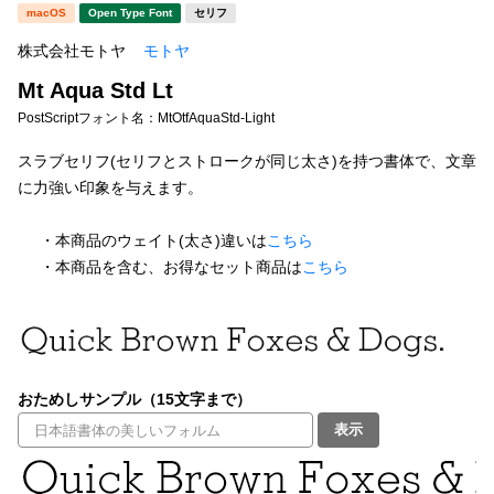
新着一覧
macOS
Open Type Font
セリフ
明朝体
角ゴシック
株式会社モトヤ
モトヤ
丸ゴシック
楷書体
Mt Aqua Std Lt
カート
0
宋朝体
清朝体
PostScriptフォント名：
MtOtfAquaStd-Light
教科書体
行書体
スラブセリフ(セリフとストロークが同じ太さ)を持つ書体で、文章
マイページ
に力強い印象を与えます。
草書体
勘亭流
お気に入り
・本商品のウェイト(太さ)違いは
こちら
江戸文字
デザイン毛筆
・本商品を含む、お得なセット商品は
こちら
すべてを表示
ご利用ガイド
太さ・ウェイト
よくあるご質問
おためしサンプル（15文字まで）
お問い合わせ
表示
セット or 単体