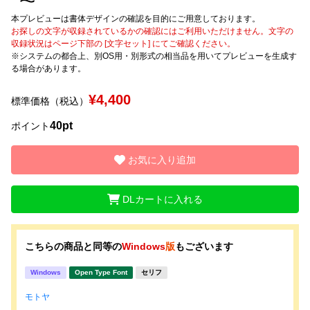
本プレビューは書体デザインの確認を目的にご用意しております。
文字種類
お探しの文字が収録されているかの確認にはご利用いただけません。文字の
収録状況はページ下部の [文字セット] にてご確認ください。
※システムの都合上、別OS用・別形式の相当品を用いてプレビューを生成す
る場合があります。
価格帯
¥4,400
標準価格（税込）
〜
40pt
ポイント
リセット
検索
お気に入り追加
DLカートに入れる
こちらの商品と同等の
Windows
版
もございます
Windows
Open Type Font
セリフ
モトヤ