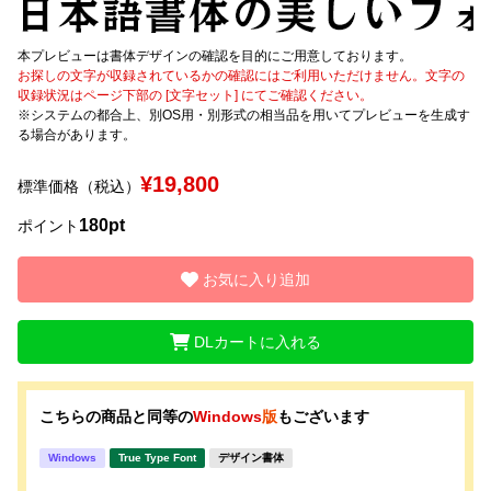
文字種類
本プレビューは書体デザインの確認を目的にご用意しております。
お探しの文字が収録されているかの確認にはご利用いただけません。文字の
収録状況はページ下部の [文字セット] にてご確認ください。
※システムの都合上、別OS用・別形式の相当品を用いてプレビューを生成す
る場合があります。
価格帯
〜
¥19,800
標準価格（税込）
180pt
ポイント
リセット
検索
お気に入り追加
DLカートに入れる
こちらの商品と同等の
Windows
版
もございます
Windows
True Type Font
デザイン書体