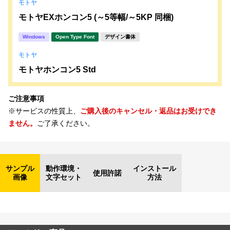
モトヤ
モトヤEXホンコン5 (～5等幅/～5KP 同梱)
Windows
Open Type Font
デザイン書体
モトヤ
モトヤホンコン5 Std
ご注意事項
※サービスの性質上、
ご購入後のキャンセル・返品はお受けでき
ません。
ご了承ください。
サンプル
動作環境・
インストール
使用許諾
画像
文字セット
方法