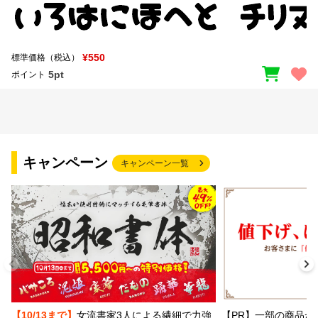
¥550
標準価格（税込）
5pt
ポイント
キャンペーン
キャンペーン一覧
【PR】一部の商品か
【10/13まで】
女流書家3人による繊細で力強