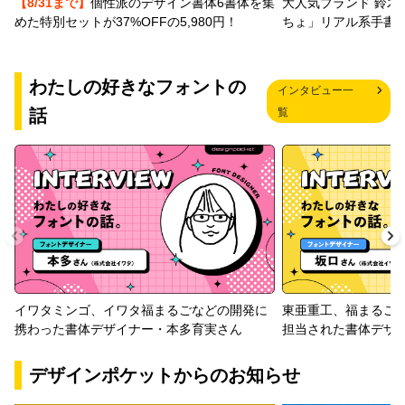
【8/31まで】
個性派のデザイン書体6書体を集
大人気ブランド 鈴木
めた特別セットが37%OFFの5,980円！
ちょ」リアル系手書
わたしの好きなフォントの
インタビュー一
話
覧
イワタミンゴ、イワタ福まるごなどの開発に
東亜重工、福まるご
携わった書体デザイナー・本多育実さん
担当された書体デザ
デザインポケットからのお知らせ