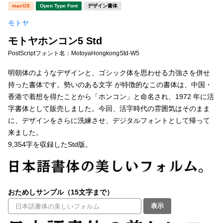
新着一覧
macOS
Open Type Font
デザイン書体
明朝体
角ゴシック
モトヤ
丸ゴシック
楷書体
モトヤホンコン5 Std
カート
0
宋朝体
清朝体
PostScriptフォント名：
MotoyaHongkongStd-W5
教科書体
行書体
明朝体のようなデザインと、ゴシック体を思わせる力強さを併せ
マイページ
持った書体です。勢いのある文字 が特徴的なこの書体は、中国・
草書体
勘亭流
香港で着想を得たことから「ホンコン」と命名され、1972 年に活
お気に入り
字書体として販売しました。今回、活字時代の雰囲気はそのまま
江戸文字
デザイン毛筆
に、デザインをさらに洗練させ、デジタルフォントとして帰って
来ました。
すべてを表示
ご利用ガイド
9,354字を収録したStd版。
太さ・ウェイト
よくあるご質問
おためしサンプル（15文字まで）
お問い合わせ
セット or 単体
表示