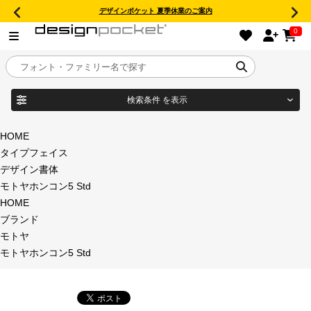
デザインポケット 夏季休業のご案内
0
検索条件
を表示
目的別フォントガイド
ブランド
HOME
タイプフェイス
特集
デザイン書体
モトヤホンコン5 Std
商品名
おすすめ
HOME
ブランド
年間ライセンス商品
モトヤ
フォント形式
モトヤホンコン5 Std
キャンペーン一覧
タイプフェイス