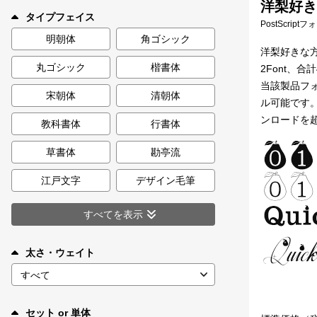
洋梨好き
新着一覧
タイプフェイス
PostScript
明朝体
角ゴシック
洋梨好きな
丸ゴシック
楷書体
2Font、合
カート
0
当該製品フォ
宋朝体
清朝体
ル可能です。
マイページ
ンロードを
教科書体
行書体
お気に入り
草書体
勘亭流
江戸文字
デザイン毛筆
ご利用ガイド
すべてを表示
よくあるご質問
太さ・ウェイト
お問い合わせ
セット or 単体