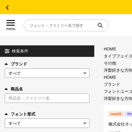
menu
HOME
目的別フォントガイド
検索条件
タイプフェイ
その他
ブランド
特集
洋梨好きな方
HOME
おすすめ
ブランド
商品名
フォントユー
洋梨好きな方
年間ライセンス商品
フォント形式
macOS
Wi
キャンペーン一覧
株式会社ネ