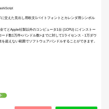
shiScript
字に交えた見出し用欧文1バイトフォントとカレンダ用シンボル
とApple社製以外のコンピュータ1台 (1CPU) にインストー
ロード数1万件<バンドル数>までに対して1ライセンス・1万ダウ
売数を超えない範囲でソフトウェアバンドルすることができます。