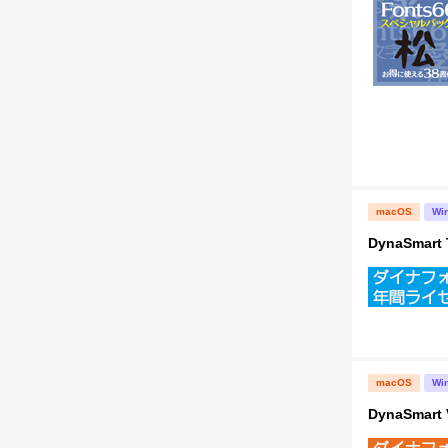
macOS
Wi
DynaSma
macOS
Wi
DynaSma