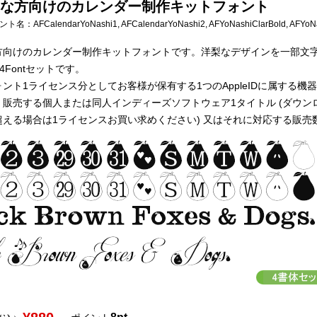
な方向けのカレンダー制作キットフォント
フォント名：
AFCalendarYoNashi1, AFCalendarYoNashi2, AFYoNashiClarBold, AFYoNa
方向けのカレンダー制作キットフォントです。洋梨なデザインを一部文
計4Fontセットです。
ント1ライセンス分としてお客様が保有する1つのAppleIDに属する機器全て
販売する個人または同人インディーズソフトウェア1タイトル (ダウン
超える場合は1ライセンスお買い求めください) 又はそれに対応する販