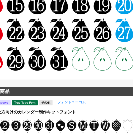
商品
フォントユーコム
ndows
True Type Font
その他
な方向けのカレンダー制作キットフォント