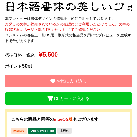
文字種類
本プレビューは書体デザインの確認を目的にご用意しております。
お探しの文字が収録されているかの確認にはご利用いただけません。文字の
収録状況はページ下部の [文字セット] にてご確認ください。
※システムの都合上、別OS用・別形式の相当品を用いてプレビューを生成す
価格帯
る場合があります。
〜
¥5,500
標準価格（税込）
50pt
ポイント
リセット
検索
お気に入り追加
DLカートに入れる
こちらの商品と同等の
macOS
版
もございます
macOS
Open Type Font
古印体