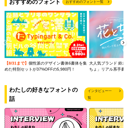
おすすめのフォント
おすすめのフォント一覧
【8/31まで】
個性派のデザイン書体6書体を集
大人気ブランド 鈴木
めた特別セットが37%OFFの5,980円！
ちょ」リアル系手書
わたしの好きなフォントの
インタビュー一
話
覧