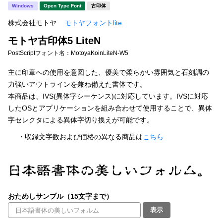
新着一覧
Windows
Open Type Font
古印体
明朝体
角ゴシック
株式会社モトヤ
モトヤフォントlite
丸ゴシック
楷書体
モトヤ古印体5 LiteN
カート
0
宋朝体
清朝体
PostScriptフォント名：
MotoyaKoinLiteN-W5
教科書体
行書体
主に印章への使用を意図した、優美で柔らかい雰囲気と石刻調の
マイページ
力強いアウトラインを兼ね備えた書体です。
草書体
勘亭流
本商品は、IVS(異体字シーケンス)に対応しています。IVSに対応
お気に入り
したOSとアプリケーションを組み合わせて使用することで、異体
江戸文字
デザイン毛筆
字セレクタによる異体字切り換えが可能です。
すべてを表示
ご利用ガイド
・収録文字数および価格の異なる商品は
こちら
太さ・ウェイト
よくあるご質問
お問い合わせ
おためしサンプル（15文字まで）
セット or 単体
表示