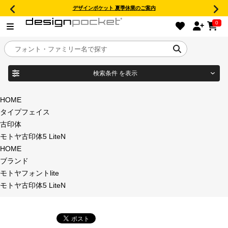
デザインポケット 夏季休業のご案内
0
検索条件
を表示
目的別フォントガイド
ブランド
HOME
タイプフェイス
特集
古印体
モトヤ古印体5 LiteN
商品名
おすすめ
HOME
ブランド
年間ライセンス商品
モトヤフォントlite
フォント形式
モトヤ古印体5 LiteN
キャンペーン一覧
タイプフェイス