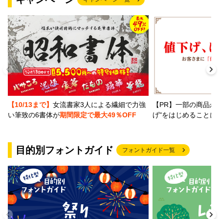
【PR】一部の商品か
【10/13まで】
女流書家3人による繊細で力強
げ"をはじめることに
い筆致の6書体が
期間限定で最大49％OFF
目的別フォントガイド
フォントガイド一覧