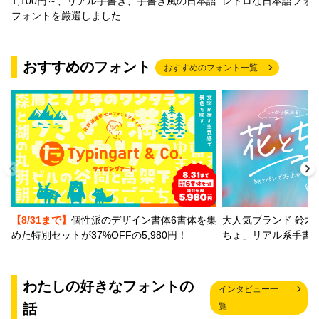
1,100円～、リアル手書き、手書き風の日本語
レトロな日本語フォ
フォントを厳選しました
おすすめのフォント
おすすめのフォント一覧
【8/31まで】
個性派のデザイン書体6書体を集
大人気ブランド 鈴木
めた特別セットが37%OFFの5,980円！
ちょ」リアル系手書
わたしの好きなフォントの
インタビュー一
話
覧