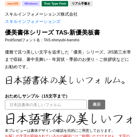
新着一覧
macOS
Windows
True Type Font
リアル手書き
明朝体
角ゴシック
スキルインフォメーションズ株式会社
丸ゴシック
楷書体
スキルインフォメーションズ
カート
0
宋朝体
清朝体
優美書体シリーズ TAS-新優美板書
PostScriptフォント名：
TAS-shinyubi-bansho
教科書体
行書体
マイページ
優雅で且つ美しい文字を追求した「優美」シリーズ。JIS第三水準
草書体
勘亭流
まで収録、暑中見舞い・年賀状・季節のお便り・ご挨拶状などに
お気に入り
お勧めです。
江戸文字
デザイン毛筆
すべてを表示
ご利用ガイド
おためしサンプル（15文字まで）
太さ・ウェイト
よくあるご質問
表示
お問い合わせ
セット or 単体
本プレビューは書体デザインの確認を目的にご用意しております。
お探しの文字が収録されているかの確認にはご利用いただけません。文字の