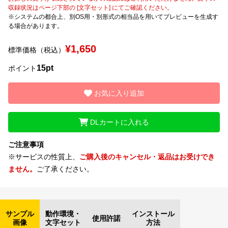
収録状況はページ下部の [文字セット] にてご確認ください。
※システムの都合上、別OS用・別形式の相当品を用いてプレビューを生成す
文字種類
る場合があります。
¥1,650
標準価格（税込）
価格帯
15pt
ポイント
〜
お気に入り追加
リセット
検索
DLカートに入れる
ご注意事項
※サービスの性質上、
ご購入後のキャンセル・返品はお受けでき
ません。
ご了承ください。
サンプル
動作環境・
インストール
使用許諾
画像
文字セット
方法