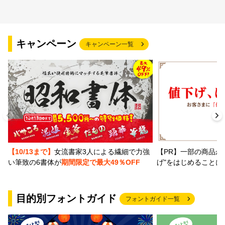
キャンペーン
キャンペーン一覧
【PR】一部の商品か
【10/13まで】
女流書家3人による繊細で力強
げ"をはじめることに
い筆致の6書体が
期間限定で最大49％OFF
目的別フォントガイド
フォントガイド一覧