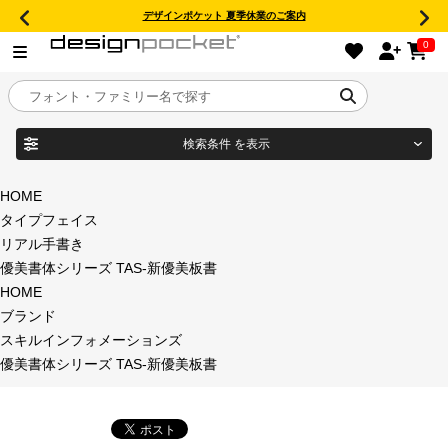
デザインポケット 夏季休業のご案内
0
検索条件
を表示
目的別フォントガイド
ブランド
HOME
タイプフェイス
特集
リアル手書き
優美書体シリーズ TAS-新優美板書
商品名
おすすめ
HOME
ブランド
年間ライセンス商品
スキルインフォメーションズ
フォント形式
優美書体シリーズ TAS-新優美板書
キャンペーン一覧
タイプフェイス