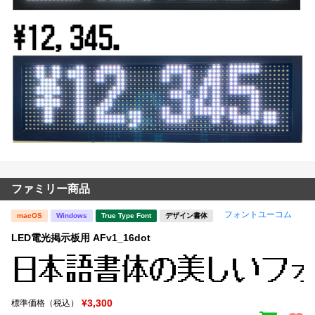
ファミリー商品
フォントユーコム
macOS
Windows
True Type Font
デザイン書体
LED電光掲示板用 AFv1_16dot
¥3,300
標準価格（税込）