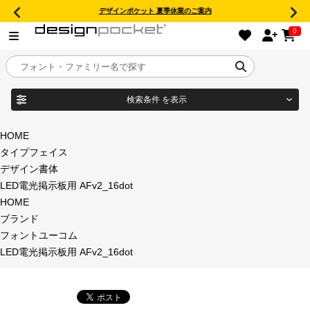
デザインポケット 夏季休業のご案内
0
検索条件
を表示
目的別フォントガイド
ブランド
HOME
タイプフェイス
特集
デザイン書体
LED電光掲示板用 AFv2_16dot
商品名
おすすめ
HOME
ブランド
年間ライセンス商品
フォントユーコム
フォント形式
LED電光掲示板用 AFv2_16dot
キャンペーン一覧
タイプフェイス