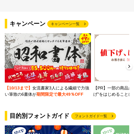
キャンペーン
キャンペーン一覧
【PR】一部の商品か
【10/13まで】
女流書家3人による繊細で力強
げ"をはじめることに
い筆致の6書体が
期間限定で最大49％OFF
目的別フォントガイド
フォントガイド一覧