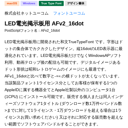
新着一覧
macOS
Windows
True Type Font
デザイン書体
明朝体
角ゴシック
株式会社ネットユーコム
フォントユーコム
丸ゴシック
楷書体
LED電光掲示板用 AFv2_16dot
カート
0
宋朝体
清朝体
PostScriptフォント名：
AFv2_16dot
教科書体
行書体
LED電光掲示板用に開発された和文TrueTypeFont です。字形はド
マイページ
ットの集合体でカクカクしたデザイン。縦16dotのLED表示器に最
草書体
勘亭流
適化されています。LED電光掲示板だけでなくWindowsAPソフト
お気に入り
利用、動画テロップ後の配信も可能です。デジタルイメージある
江戸文字
デザイン毛筆
ドット形状は昭和レトロゲームのイメージにも最適です。
AFv1_16dotと比べて数字と-+=.の横ドットが太くなっています。
すべてを表示
ご利用ガイド
当該製品フォント1ライセンス分としてお客様が保有する1つの
AppleIDに属する機器全てとApple社製以外のコンピュータ1台
太さ・ウェイト
よくあるご質問
(1CPU) にインストール可能です。販売する個人または同人インデ
ィーズソフトウェア1タイトル (ダウンロード数1万件<バンドル数
>までに対して1ライセンス・1万ダウンロードを超える場合は1ラ
お問い合わせ
セット or 単体
イセンスお買い求めください) 又はそれに対応する販売数を超えな
い範囲でソフトウェアバンドルすることができます。