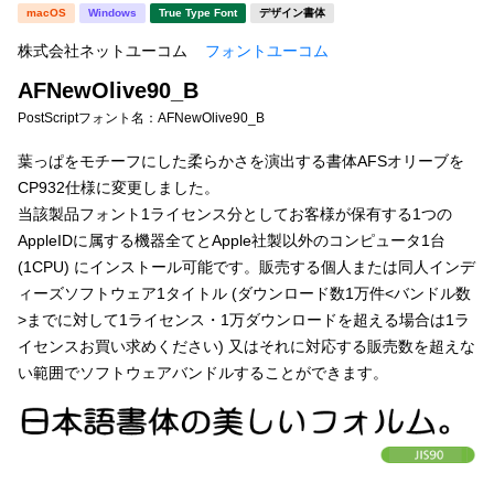
新着一覧
macOS
Windows
True Type Font
デザイン書体
明朝体
角ゴシック
株式会社ネットユーコム
フォントユーコム
丸ゴシック
楷書体
AFNewOlive90_B
カート
0
宋朝体
清朝体
PostScriptフォント名：
AFNewOlive90_B
教科書体
行書体
葉っぱをモチーフにした柔らかさを演出する書体AFSオリーブを
マイページ
CP932仕様に変更しました。
草書体
勘亭流
当該製品フォント1ライセンス分としてお客様が保有する1つの
お気に入り
AppleIDに属する機器全てとApple社製以外のコンピュータ1台
江戸文字
デザイン毛筆
(1CPU) にインストール可能です。販売する個人または同人インデ
ィーズソフトウェア1タイトル (ダウンロード数1万件<バンドル数
すべてを表示
ご利用ガイド
>までに対して1ライセンス・1万ダウンロードを超える場合は1ラ
イセンスお買い求めください) 又はそれに対応する販売数を超えな
太さ・ウェイト
よくあるご質問
い範囲でソフトウェアバンドルすることができます。
お問い合わせ
セット or 単体