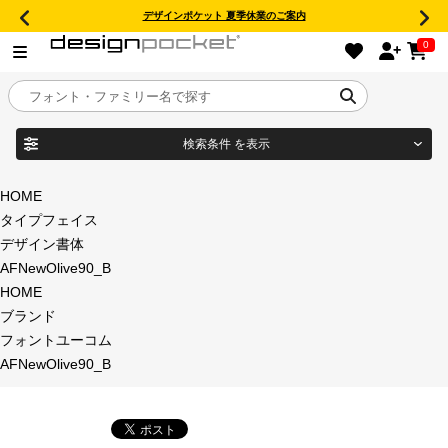
デザインポケット 夏季休業のご案内
0
検索条件
を表示
目的別フォントガイド
ブランド
HOME
タイプフェイス
特集
デザイン書体
AFNewOlive90_B
商品名
おすすめ
HOME
ブランド
年間ライセンス商品
フォントユーコム
フォント形式
AFNewOlive90_B
キャンペーン一覧
タイプフェイス