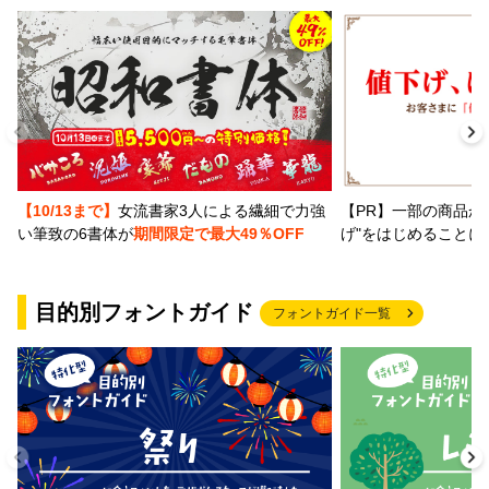
【PR】一部の商品か
【10/13まで】
女流書家3人による繊細で力強
げ"をはじめることに
い筆致の6書体が
期間限定で最大49％OFF
目的別フォントガイド
フォントガイド一覧