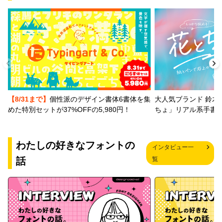
【8/31まで】
個性派のデザイン書体6書体を集
大人気ブランド 鈴木
めた特別セットが37%OFFの5,980円！
ちょ」リアル系手書
わたしの好きなフォントの
インタビュー一
話
覧