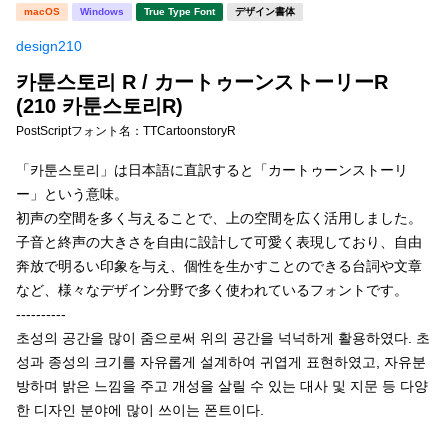
新着一覧
macOS
Windows
True Type Font
デザイン書体
明朝体
角ゴシック
design210
丸ゴシック
楷書体
카툰스토리 R / カートゥーンストーリーR
カート
0
宋朝体
清朝体
(210 카툰스토리R)
PostScriptフォント名：
TTCartoonstoryR
教科書体
行書体
マイページ
「카툰스토리」は日本語に直訳すると「カートゥーンストーリ
草書体
勘亭流
ー」という意味。
お気に入り
初声の空間を多く与えることで、上の空間を広く活用しました。
江戸文字
デザイン毛筆
子音と終声の大きさを自由に設計して可愛く表現しており、自由
奔放で明るい印象を与え、個性を生かすことのできる台詞や文章
すべてを表示
ご利用ガイド
など、様々なデザイン分野で多く使われているフォントです。
----------
太さ・ウェイト
よくあるご質問
초성의 공간을 많이 줌으로써 위의 공간을 넉넉하게 활용하였다. 초
성과 종성의 크기를 자유롭게 설계하여 귀엽게 표현하였고, 자유분
방하며 밝은 느낌을 주고 개성을 살릴 수 있는 대사 및 지문 등 다양
お問い合わせ
セット or 単体
한 디자인 분야에 많이 쓰이는 폰트이다.