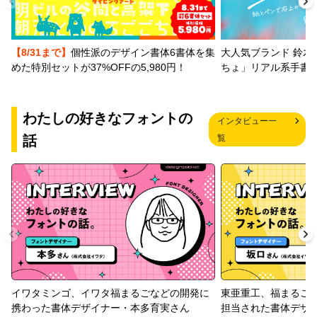
【8/31まで】
個性派のデザイン書体6書体を集
大人気ブランド 鈴木
めた特別セットが37%OFFの5,980円！
ちょ」リアル系手書
わたしの好きなフォントの
インタビュー一
話
覧
イワタミンゴ、イワタ福まるごなどの開発に
東亜重工、福まるご
携わった書体デザイナー・本多育実さん
担当された書体デザ