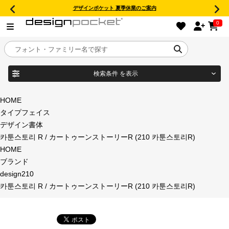
デザインポケット 夏季休業のご案内
0
検索条件
を表示
目的別フォントガイド
ブランド
HOME
タイプフェイス
特集
デザイン書体
카툰스토리 R / カートゥーンストーリーR (210 카툰스토리R)
商品名
おすすめ
HOME
ブランド
年間ライセンス商品
design210
フォント形式
카툰스토리 R / カートゥーンストーリーR (210 카툰스토리R)
キャンペーン一覧
タイプフェイス