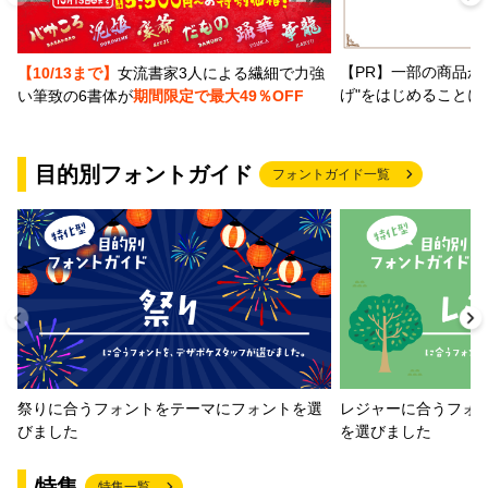
【PR】一部の商品か
【10/13まで】
女流書家3人による繊細で力強
げ"をはじめることに
い筆致の6書体が
期間限定で最大49％OFF
目的別フォントガイド
フォントガイド一覧
祭りに合うフォントをテーマにフォントを選
レジャーに合うフォ
びました
を選びました
特集
特集一覧